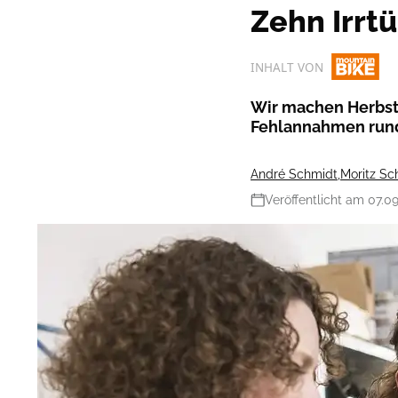
Zehn Irrt
INHALT VON
Wir machen Herbstp
Fehlannahmen run
André Schmidt
,
Moritz Sc
Veröffentlicht am 07.0