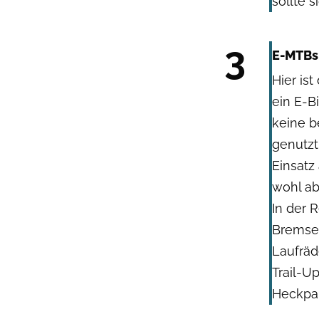
sollte 
3
E-MTBs 
Hier is
ein E-B
keine b
genutzt
Einsatz
wohl ab
In der R
Bremsen
Laufräd
Trail-U
Heckpar