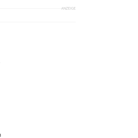
ANZEIGE
d
s
n