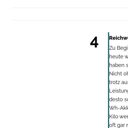
4
Reichwe
Zu Begi
heute w
haben s
Nicht o
trotz a
Leistun
desto s
Wh-Akku
Kilo we
oft gar