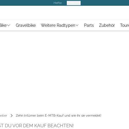
Hefte
Produkte
Bike
Gravelbike
Weitere Radtypen
Parts
Zubehör
Tour
geber
Zehn Irrtümer beim E-MTB-Kauf und wie ihr sie vermeidet!
ST DU VOR DEM KAUF BEACHTEN!