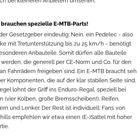
sich bei kleineren Anbietern umsehen.
Dennis Stratmann
brauchen spezielle E-MTB-Parts!
t der Gesetzgeber eindeutig: Nein, ein Pedelec - also
ike mit Tretunterstützung bis zu 25 km/h - benötigt
esonderen Anbauteile. Somit dürfen alle Bauteile
 werden, die generell per CE-Norm und Co. für den
 an Fahrrädern freigeben sind. Ein E-MTB braucht seh
er Komponenten, die auf der klar stabilen Seite sind.
egel lohnt der Griff ins Enduro-Regal, speziell bei
 (vier Kolben, große Bremsscheiben!), Reifen,
ern und Lenker. Der Rest ist individuell: Fans von
phills empfehlen wir etwa einen (E-)Sattel mit hoher
tie.