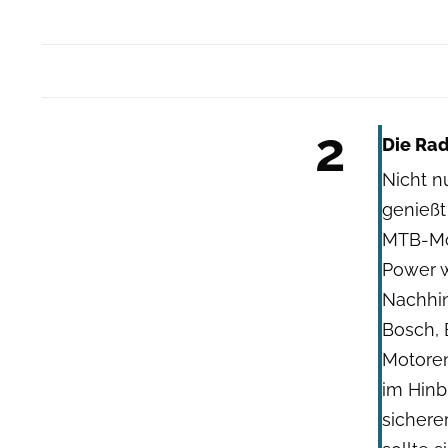
2
Die Rad
Nicht n
genießt
MTB-Mo
Power w
Nachhin
Bosch, 
Motoren
im Hinb
sichere