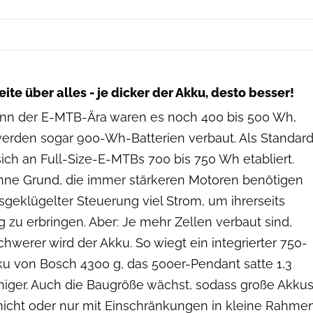
Bosch E-Bike-Systems
ite über alles - je dicker der Akku, desto besser!
nn der E-MTB-Ära waren es noch 400 bis 500 Wh,
erden sogar 900-Wh-Batterien verbaut. Als Standar
ich an Full-Size-E-MTBs 700 bis 750 Wh etabliert.
hne Grund, die immer stärkeren Motoren benötigen
usgeklügelter Steuerung viel Strom, um ihrerseits
g zu erbringen. Aber: Je mehr Zellen verbaut sind,
chwerer wird der Akku. So wiegt ein integrierter 750-
 von Bosch 4300 g, das 500er-Pendant satte 1,3
niger. Auch die Baugröße wächst, sodass große Akku
 nicht oder nur mit Einschränkungen in kleine Rahme