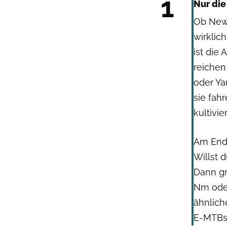
1
Nur die
Ob Newt
wirklic
ist die 
reichen
oder Ya
sie fah
kultivier
Am Ende
Willst 
Dann gr
Nm oder
ähnlich
E-MTBs 