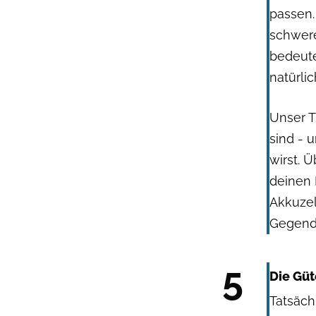
passen.
schwer
bedeute
natürlic
Unser T
sind - u
wirst. 
deinen 
Akkuzel
Gegend
5
Die Gü
Tatsäch