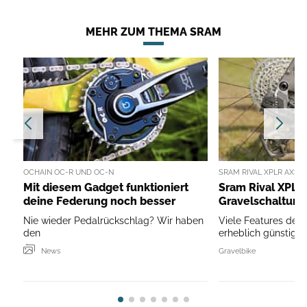
MEHR ZUM THEMA SRAM
OCHAIN OC-R UND OC-N
SRAM RIVAL XPLR AXS I
Mit diesem Gadget funktioniert
Sram Rival XPLR 
deine Federung noch besser
Gravelschaltung
Nie wieder Pedalrückschlag? Wir haben
Viele Features der
den
erheblich günstiger
News
Gravelbike