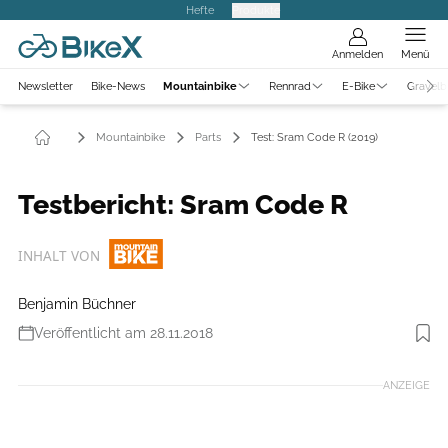
Hefte
Produkte
Anmelden
Menü
Newsletter
Bike-News
Mountainbike
Rennrad
E-Bike
Gravelb
Mountainbike
Parts
Test: Sram Code R (2019)
Testbericht: Sram Code R
INHALT VON
Benjamin Büchner
Veröffentlicht am 28.11.2018
Foto: Sram
ANZEIGE