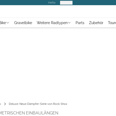
Hefte
Produkte
Bike
Gravelbike
Weitere Radtypen
Parts
Zubehör
Tour
s
Deluxe: Neue Dämpfer-Serie von Rock Shox
 METRISCHEN EINBAULÄNGEN