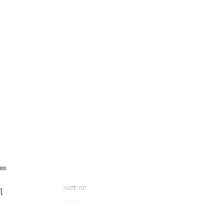
hox
ANZEIGE
t