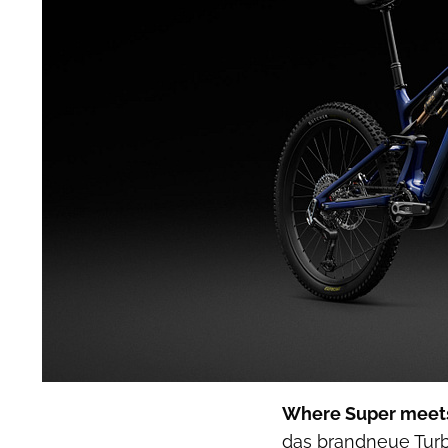
Where Super meets
das brandneue Tur