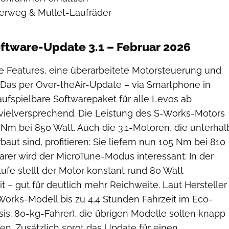
rweg & Mullet-Laufräder
ftware-Update 3.1 – Februar 2026
e Features, eine überarbeitete Motorsteuerung und
 Das per Over-theAir-Update – via Smartphone in
ufspielbare Softwarepaket für alle Levos ab
t vielversprechend. Die Leistung des S-Works-Motors
11 Nm bei 850 Watt. Auch die 3.1-Motoren, die unterhal
aut sind, profitieren: Sie liefern nun 105 Nm bei 810
arer wird der MicroTune-Modus interessant: In der
tufe stellt der Motor konstant rund 80 Watt
t – gut für deutlich mehr Reichweite. Laut Hersteller
Works-Modell bis zu 4,4 Stunden Fahrzeit im Eco-
is: 80-kg-Fahrer), die übrigen Modelle sollen knapp
en. Zusätzlich sorgt das Update für einen