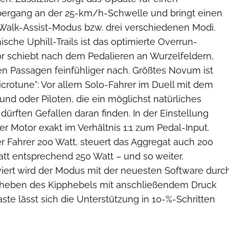
ergang an der 25-km/h-Schwelle und bringt einen
 Walk-Assist-Modus bzw. drei verschiedenen Modi.
sche Uphill-Trails ist das optimierte Overrun-
or schiebt nach dem Pedalieren an Wurzelfeldern,
en Passagen feinfühliger nach. Größtes Novum ist
crotune": Vor allem Solo-Fahrer im Duell mit dem
nd oder Piloten, die ein möglichst natürliches
dürften Gefallen daran finden. In der Einstellung
er Motor exakt im Verhältnis 1:1 zum Pedal-Input.
er Fahrer 200 Watt, steuert das Aggregat auch 200
att entsprechend 250 Watt – und so weiter.
viert wird der Modus mit der neuesten Software durc
heben des Kipphebels mit anschließendem Druck
aste lässt sich die Unterstützung in 10-%-Schritten