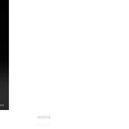
zed
ANZEIGE