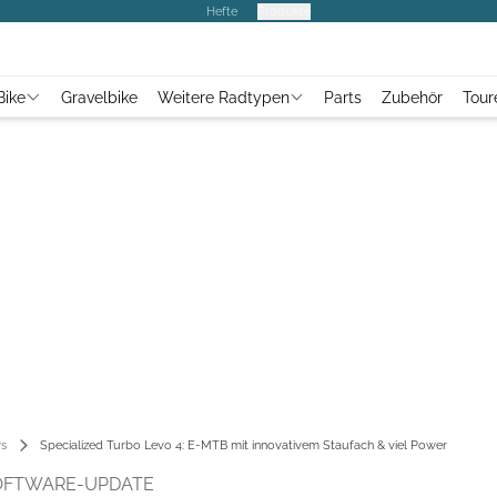
Hefte
Produkte
Bike
Gravelbike
Weitere Radtypen
Parts
Zubehör
Tour
s
Specialized Turbo Levo 4: E-MTB mit innovativem Staufach & viel Power
OFTWARE-UPDATE