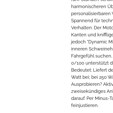
harmonischeren Üb
personalisierbaren
Spannend für techni
Verhalten: Der Mot
Kanten und knifflig
jedoch "Dynamic Mi
inneren Schweinehu
Fahrgefühl suchen, 
0/100 unterstützt d
Bedeutet: Liefert d
Watt bei; bei 250 W
Ausprobieren? Akti
zweisekündiges An
darauf. Per Minus-T
feinjustieren.