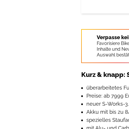
Verpasse ke
Favorisiere Bi
Inhalte und Ne
Auswahl bestät
Kurz & knapp: 
überarbeitetes F
Preise: ab 7999 E
neuer S-Works-3
Akku mit bis zu 
spezielles Stauf
mit Alu- und Car