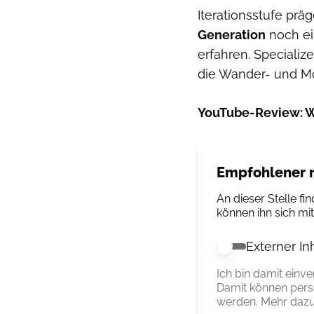
Iterationsstufe pr
Generation
noch ei
erfahren. Specialize
die Wander- und Mo
YouTube-Review: Wi
Empfohlener r
An dieser Stelle fin
können ihn sich mi
Externer In
Externer Inhalt 
Ich bin damit einv
Damit können pers
werden. Mehr dazu