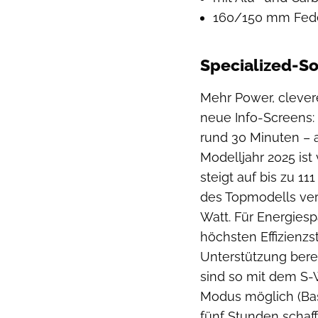
160/150 mm Fede
Specialized-So
Mehr Power, clever
neue Info-Screens:
rund 30 Minuten – a
Modelljahr 2025 is
steigt auf bis zu 1
des Topmodells verb
Watt. Für Energiesp
höchsten Effizienzs
Unterstützung berei
sind so mit dem S-
Modus möglich (Bas
fünf Stunden schaff