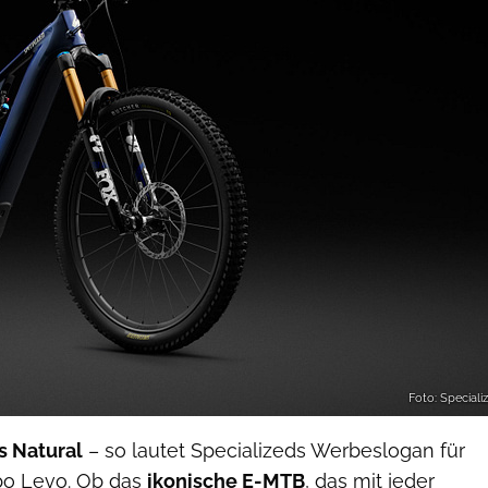
Foto: Speciali
 Natural
– so lautet Specializeds Werbeslogan für
bo Levo. Ob das
ikonische E-MTB
, das mit jeder