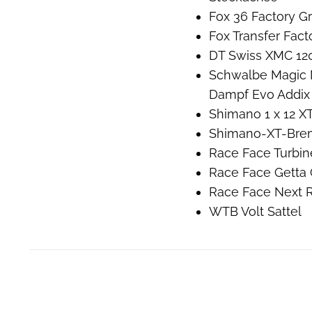
Fox 36 Factory Gr
Fox Transfer Fac
DT Swiss XMC 120
Schwalbe Magic M
Dampf Evo Addix S
Shimano 1 x 12 X
Shimano-XT-Bre
Race Face Turbi
Race Face Getta 
Race Face Next 
WTB Volt Sattel