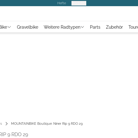
Hefte
Produkte
Bike
Gravelbike
Weitere Radtypen
Parts
Zubehör
Tour
s
MOUNTAINBIKE Boutique: Niner Rip 9 RDO 29
IP 9 RDO 29