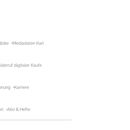
lbike
Mediadaten Karl
derruf digitaler Käufe
aerung
Karriere
rl
Abo & Hefte