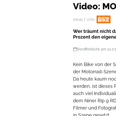
Video: M
INHALT VON
Wer träumt nicht d
Prozent den eigene
Veröffentlicht am 10.0
Kein Bike von der 
der Motorrad-Szene 
Da heute kaum noc
werden, ist dieses 
auch viel Individua
dem Niner Rip 9 RD
Filmer und Fotogra
in Szene gesetzt.