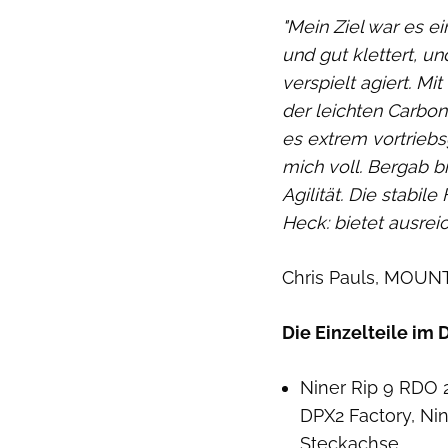
"Mein Ziel war es e
und gut klettert, u
verspielt agiert. M
der leichten Carbon
es extrem vortriebs
mich voll. Bergab b
Agilität. Die stabil
Heck: bietet ausrei
Chris Pauls, MOUN
Die Einzelteile im D
Niner Rip 9 RDO 
DPX2 Factory, Nin
Steckachse