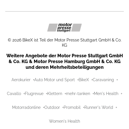
©
2026
BikeX ist Teil der Motor Presse Stuttgart GmbH & Co.
KG
Weitere Angebote der Motor Presse Stuttgart GmbH
& Co. KG & Motor Presse Hamburg GmbH & Co. KG
und deren Mehrheitsbeteiligungen
Aerokurier
Auto Motor und Sport
BikeX
Caravaning
Cavallo
Flugrevue
Klettern
mehr-tanken
Men's Health
Motorradonline
Outdoor
Promobil
Runner's World
Women's Health