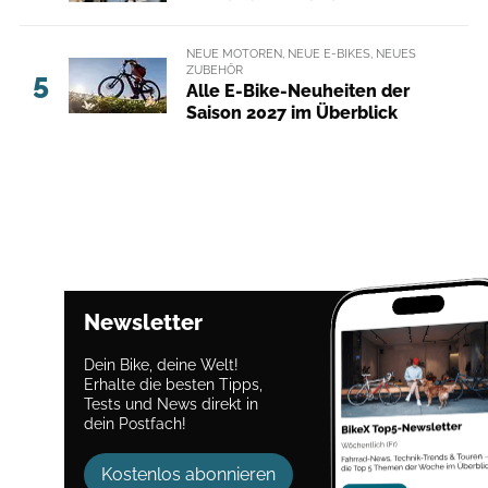
NEUE MOTOREN, NEUE E-BIKES, NEUES
ZUBEHÖR
5
Alle E-Bike-Neuheiten der
Saison 2027 im Überblick
Newsletter
Dein Bike, deine Welt!
Erhalte die besten Tipps,
Tests und News direkt in
dein Postfach!
Kostenlos abonnieren