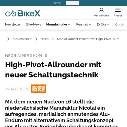
Hefte
Produkte
Anmelden
Menü
Newsletter
Bike-News
Mountainbike
Rennrad
E-Bike
Gravelb
Mountainbike
News
Nicolai launcht innovativen High-Pivot-Allrounde
NICOLAI NUCLEON 16
High-Pivot-Allrounder mit
neuer Schaltungstechnik
INHALT VON
Mit dem neuen Nucleon 16 stellt die
niedersächsische Manufaktur Nicolai ein
aufregendes, martialisch anmutendes Alu-
Enduro mit alternativem Schaltungskonzept
vor. Als erstes Serienbike überhaupt kommt es