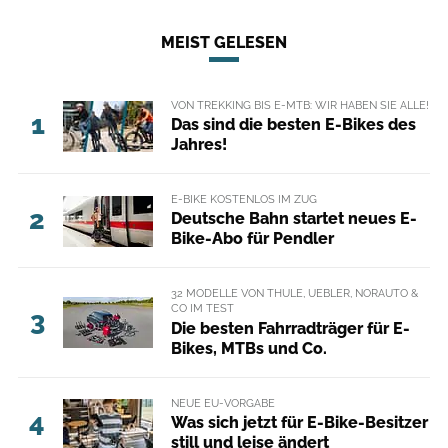
MEIST GELESEN
VON TREKKING BIS E-MTB: WIR HABEN SIE ALLE!
1
Das sind die besten E-Bikes des
Jahres!
E-BIKE KOSTENLOS IM ZUG
2
Deutsche Bahn startet neues E-
Bike-Abo für Pendler
32 MODELLE VON THULE, UEBLER, NORAUTO &
CO IM TEST
3
Die besten Fahrradträger für E-
Bikes, MTBs und Co.
NEUE EU-VORGABE
4
Was sich jetzt für E-Bike-Besitzer
still und leise ändert