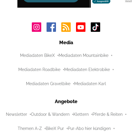
Media
Mediadaten BikeX
Mediadaten Mountainbike
Mediadaten Roadbike
Mediadaten Elektrobike
Mediadaten Gravelbike
Mediadaten Karl
Angebote
Newsletter
Outdoor & Wandern
Klettern
Pferde & Reiten
Themen A-Z
BikeX Pur
Pur-Abo hier kündigen