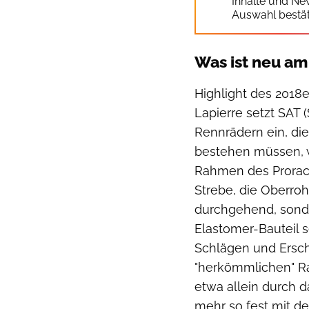
Inhalte und Ne
Auswahl bestät
Was ist neu am
Highlight des 2018
Lapierre setzt SAT 
Rennrädern ein, d
bestehen müssen, w
Rahmen des Prorace
Strebe, die Oberrohr
durchgehend, sonde
Elastomer-Bauteil s
Schlägen und Ersch
"herkömmlichen" R
etwa allein durch d
mehr so fest mit d