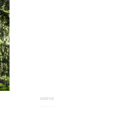
rre
ANZEIGE