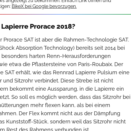
ws angezeigt zu bekommen. Einfach Link öffnen und
igen:
BikeX bei Google bevorzugen.
 Lapierre Prorace 2018?
er Prorace SAT ist aber die Rahmen-Technologie SAT.
(Shock Absorption Technology) bereits seit 2014 bei
ie besonders harten Renn-Herausforderungen
ie etwa die Pflastersteine von Paris-Roubaix. Der
 SAT erhält, wie das Rennrad Lapierre Pulsium eine
 und Sitzrohr verbindet. Diese Strebe ist nicht
rn bekommt eine Aussparung, in die Lapierre ein
etzt. So soll es möglich werden, dass das Sitzrohr bei
ütterungen mehr flexen kann, als bei einem
ahmen. Der Flex kommt nicht aus der Dämpfung
as Kunststoff-Stück, sondern weil das Sitzrohr nicht
em Rest des Rahmens verbunden ist.