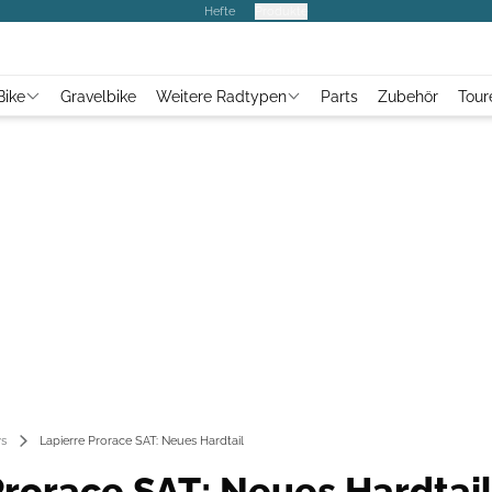
Hefte
Produkte
Bike
Gravelbike
Weitere Radtypen
Parts
Zubehör
Tour
s
Lapierre Prorace SAT: Neues Hardtail
Prorace SAT: Neues Hardtai