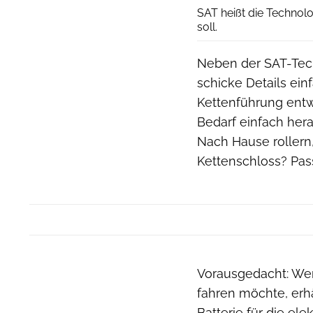
SAT heißt die Technolo
soll.
Neben der SAT-Tech
schicke Details ein
Kettenführung entwi
Bedarf einfach her
Nach Hause rollern
Kettenschloss? Pass
Vorausgedacht: Wer
fahren möchte, erhä
Batterie für die el