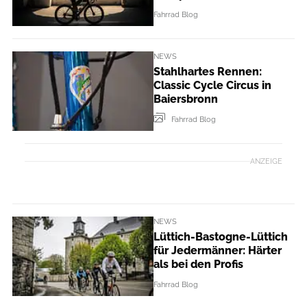
Fahrrad Blog
NEWS
Stahlhartes Rennen:
Classic Cycle Circus in
Baiersbronn
Fahrrad Blog
ANZEIGE
NEWS
Lüttich-Bastogne-Lüttich
für Jedermänner: Härter
als bei den Profis
Fahrrad Blog