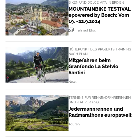
BIKEN UND DOLCE VITA IN BRIXEN
MOUNTAINBIKE TESTIVAL
epowered by Bosch: Vom
19. -22.9.2024
Fahrrad Blog
HÖHEPUNKT DES PROJEKTS TRAINING
NACH PLAN
Mitgefahren beim
Granfondo La Stelvio
Santini
News
TERMINE FÜR RENNRADFAHRERINNEN
UND -FAHRER 2025
Jedermannrennen und
Radmarathons europaweit
Touren