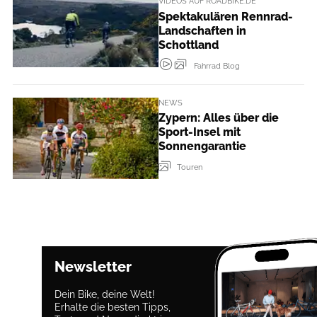
VIDEOS AUF ROADBIKE.DE
Spektakulären Rennrad-
Landschaften in
Schottland
Fahrrad Blog
NEWS
Zypern: Alles über die
Sport-Insel mit
Sonnengarantie
Touren
Newsletter
Dein Bike, deine Welt!
Erhalte die besten Tipps,