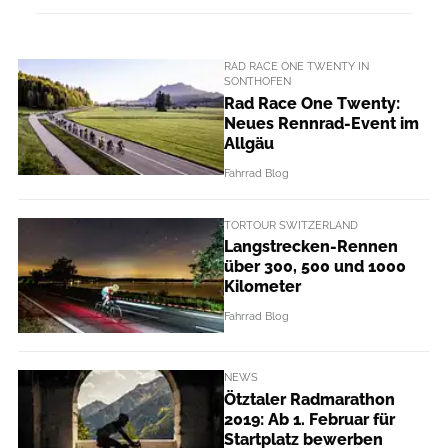
RAD RACE ONE TWENTY IN
SONTHOFEN
Rad Race One Twenty:
Neues Rennrad-Event im
Allgäu
Fahrrad Blog
TORTOUR SWITZERLAND
Langstrecken-Rennen
über 300, 500 und 1000
Kilometer
Fahrrad Blog
NEWS
Ötztaler Radmarathon
2019: Ab 1. Februar für
Startplatz bewerben