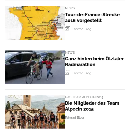
NEWS
Tour-de-France-Strecke
2016 vorgestellt
Fahrrad Blog
NEWS
Ganz hinten beim Ötztaler
Radmarathon
Fahrrad Blog
DAS TEAM ALPECIN 2015
Die Mitglieder des Team
Alpecin 2015
Fahrrad Blog