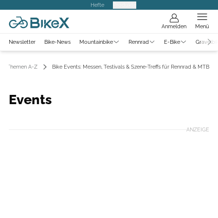
Hefte
Produkte
Anmelden
Menü
Newsletter
Bike-News
Mountainbike
Rennrad
E-Bike
Gravelbi
Themen A-Z
Bike Events: Messen, Testivals & Szene-Treffs für Rennrad & MTB
Events
ANZEIGE