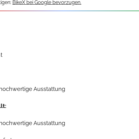
igen:
BikeX bei Google bevorzugen.
t
 hochwertige Ausstattung
lt:
 hochwertige Ausstattung