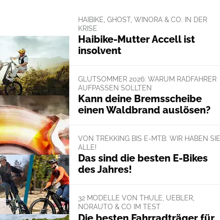
HAIBIKE, GHOST, WINORA & CO. IN DER
KRISE
Haibike-Mutter Accell ist
insolvent
GLUTSOMMER 2026: WARUM RADFAHRER
AUFPASSEN SOLLTEN
Kann deine Bremsscheibe
einen Waldbrand auslösen?
VON TREKKING BIS E-MTB: WIR HABEN SI
ALLE!
Das sind die besten E-Bikes
des Jahres!
32 MODELLE VON THULE, UEBLER,
NORAUTO & CO IM TEST
Die besten Fahrradträger für