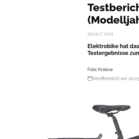
Testberic
(Modellja
INHALT VON
Elektrobike hat das
Testergebnisse zu
Felix Krakow
Veröffentlicht am 20.0