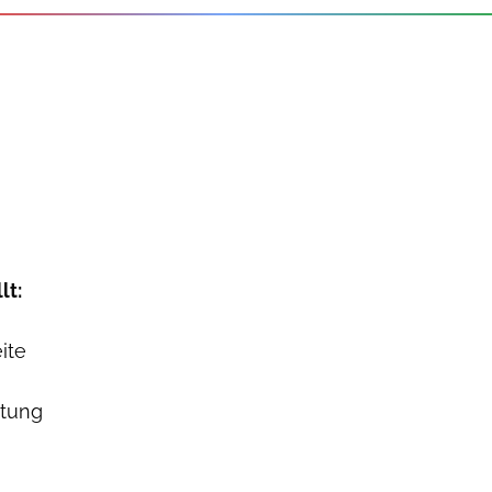
lt:
ite
ttung