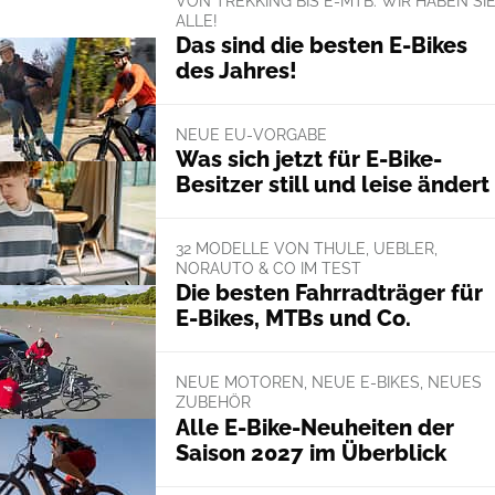
VON TREKKING BIS E-MTB: WIR HABEN SI
ALLE!
Das sind die besten E-Bikes
des Jahres!
NEUE EU-VORGABE
Was sich jetzt für E-Bike-
Besitzer still und leise ändert
32 MODELLE VON THULE, UEBLER,
NORAUTO & CO IM TEST
Die besten Fahrradträger für
E-Bikes, MTBs und Co.
NEUE MOTOREN, NEUE E-BIKES, NEUES
ZUBEHÖR
Alle E-Bike-Neuheiten der
Saison 2027 im Überblick