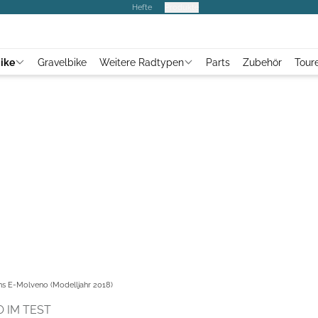
Hefte
Produkte
ike
Gravelbike
Weitere Radtypen
Parts
Zubehör
Tour
ens E-Molveno (Modelljahr 2018)
 IM TEST