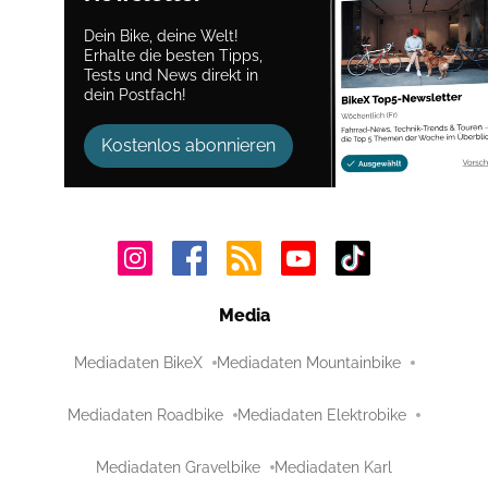
Dein Bike, deine Welt!
Erhalte die besten Tipps,
Tests und News direkt in
dein Postfach!
Kostenlos abonnieren
Media
Mediadaten BikeX
Mediadaten Mountainbike
Mediadaten Roadbike
Mediadaten Elektrobike
Mediadaten Gravelbike
Mediadaten Karl