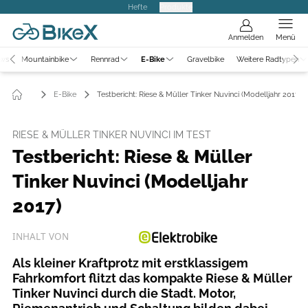
Hefte
Produkte
Anmelden
Menü
ews
Mountainbike
Rennrad
E-Bike
Gravelbike
Weitere Radtypen
E-Bike
Testbericht: Riese & Müller Tinker Nuvinci (Modelljahr 2017)
RIESE & MÜLLER TINKER NUVINCI IM TEST
Testbericht: Riese & Müller
Tinker Nuvinci (Modelljahr
2017)
INHALT VON
Als kleiner Kraftprotz mit erstklassigem
Fahrkomfort flitzt das kompakte Riese & Müller
Tinker Nuvinci durch die Stadt. Motor,