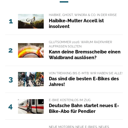
HAIBIKE, GHOST, WINORA & CO. IN DER KRISE
1
Haibike-Mutter Accell ist
insolvent
GLUTSOMMER 2026: WARUM RADFAHRER
AUFPASSEN SOLLTEN
2
Kann deine Bremsscheibe einen
Waldbrand auslösen?
VON TREKKING BIS E-MTB: WIR HABEN SIE ALLE!
3
Das sind die besten E-Bikes des
Jahres!
E-BIKE KOSTENLOS IM ZUG
4
Deutsche Bahn startet neues E-
Bike-Abo für Pendler
NEUE MOTOREN, NEUE E-BIKES, NEUES