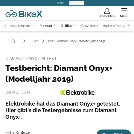
Hefte
Produkte
Anmelden
Menü
ews
Mountainbike
Rennrad
E-Bike
Gravelbike
Weitere Radtypen
E-Bike
Test: Diamant Onyx+ (Modelljahr 2019)
DIAMANT ONYX+ IM TEST
Testbericht: Diamant Onyx+
(Modelljahr 2019)
INHALT VON
Elektrobike hat das Diamant Onyx+ getestet.
Hier gibt's die Testergebnisse zum Diamant
Onyx+.
Felix Krakow