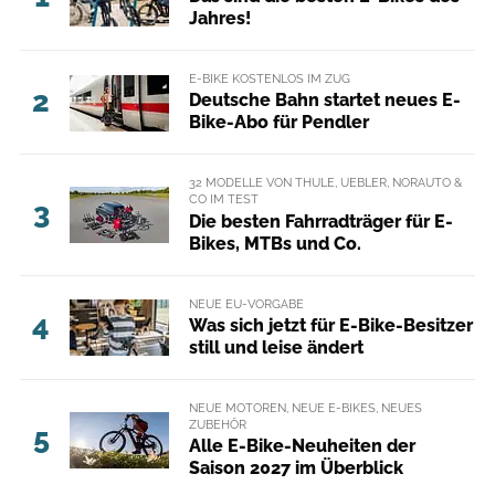
Jahres!
E-BIKE KOSTENLOS IM ZUG
2
Deutsche Bahn startet neues E-
Bike-Abo für Pendler
32 MODELLE VON THULE, UEBLER, NORAUTO &
CO IM TEST
3
Die besten Fahrradträger für E-
Bikes, MTBs und Co.
NEUE EU-VORGABE
4
Was sich jetzt für E-Bike-Besitzer
still und leise ändert
NEUE MOTOREN, NEUE E-BIKES, NEUES
ZUBEHÖR
5
Alle E-Bike-Neuheiten der
Saison 2027 im Überblick