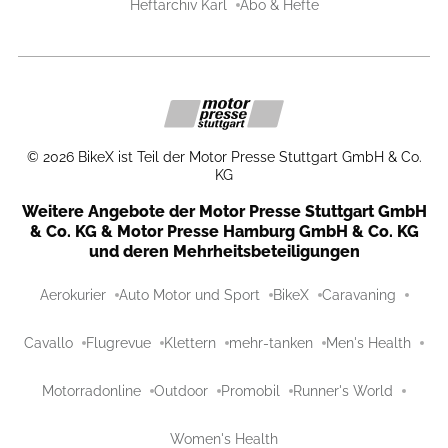
Heftarchiv Karl
Abo & Hefte
©
2026
BikeX ist Teil der Motor Presse Stuttgart GmbH & Co.
KG
Weitere Angebote der Motor Presse Stuttgart GmbH
& Co. KG & Motor Presse Hamburg GmbH & Co. KG
und deren Mehrheitsbeteiligungen
Aerokurier
Auto Motor und Sport
BikeX
Caravaning
Cavallo
Flugrevue
Klettern
mehr-tanken
Men's Health
Motorradonline
Outdoor
Promobil
Runner's World
Women's Health