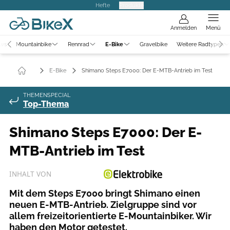
Hefte
Produkte
Anmelden
Menü
ews
Mountainbike
Rennrad
E-Bike
Gravelbike
Weitere Radtypen
E-Bike
Shimano Steps E7000: Der E-MTB-Antrieb im Test
THEMENSPECIAL
Top-Thema
Shimano Steps E7000: Der E-
MTB-Antrieb im Test
INHALT VON
Mit dem Steps E7000 bringt Shimano einen
neuen E-MTB-Antrieb. Zielgruppe sind vor
allem freizeitorientierte E-Mountainbiker. Wir
haben den Motor getestet.