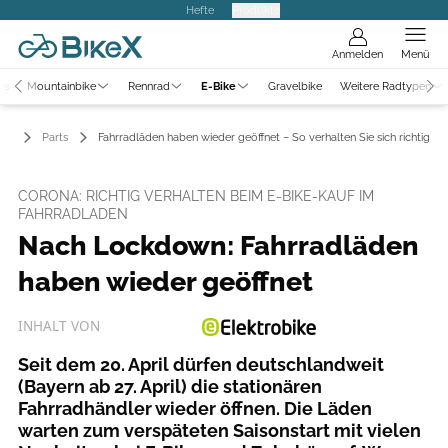
Hefte
Produkte
Anmelden
Menü
ws
Mountainbike
Rennrad
E-Bike
Gravelbike
Weitere Radtypen
ike
Parts
Fahrradläden haben wieder geöffnet – So verhalten Sie sich richtig
CORONA: RICHTIG VERHALTEN BEIM E-BIKE-KAUF IM
FAHRRADLADEN
Nach Lockdown: Fahrradläden
haben wieder geöffnet
INHALT VON
Seit dem 20. April dürfen deutschlandweit
(Bayern ab 27. April) die stationären
Fahrradhändler wieder öffnen. Die Läden
warten zum verspäteten Saisonstart mit vielen