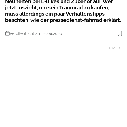
Neuheiten bei E‑Bikes und Zubehör auf. Wer
jetzt loszieht, um sein Traumrad zu kaufen,
muss allerdings ein paar Verhaltenstipps
beachten, wie der pressedienst-fahrrad erklärt.
Veröffentlicht am 22.04.2020
Foto: www.pd-f.de / messe-friedrichshafen / eurobike
ANZEIGE