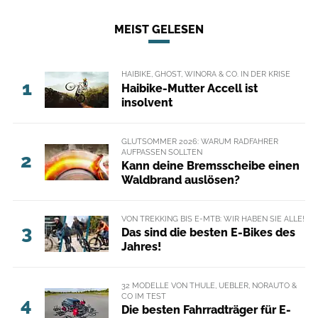
MEIST GELESEN
HAIBIKE, GHOST, WINORA & CO. IN DER KRISE
1
Haibike-Mutter Accell ist
insolvent
GLUTSOMMER 2026: WARUM RADFAHRER
AUFPASSEN SOLLTEN
2
Kann deine Bremsscheibe einen
Waldbrand auslösen?
VON TREKKING BIS E-MTB: WIR HABEN SIE ALLE!
3
Das sind die besten E-Bikes des
Jahres!
32 MODELLE VON THULE, UEBLER, NORAUTO &
CO IM TEST
4
Die besten Fahrradträger für E-