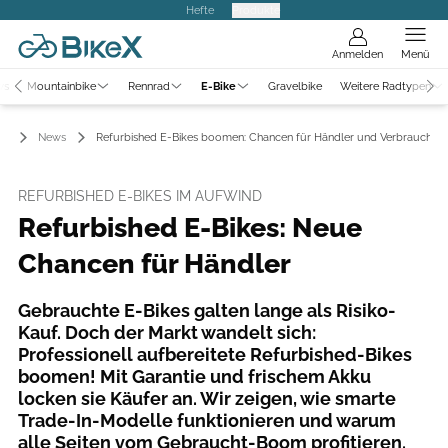
Hefte
Produkte
Anmelden
Menü
ws
Mountainbike
Rennrad
E-Bike
Gravelbike
Weitere Radtypen
ke
News
Refurbished E-Bikes boomen: Chancen für Händler und Verbraucher
REFURBISHED E-BIKES IM AUFWIND
Refurbished E-Bikes: Neue
Chancen für Händler
Gebrauchte E-Bikes galten lange als Risiko-
Kauf. Doch der Markt wandelt sich:
Professionell aufbereitete Refurbished-Bikes
boomen! Mit Garantie und frischem Akku
locken sie Käufer an. Wir zeigen, wie smarte
Trade-In-Modelle funktionieren und warum
alle Seiten vom Gebraucht-Boom profitieren.