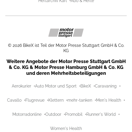
Heftarchiv Karl
Abo & Hefte
©
2026
BikeX ist Teil der Motor Presse Stuttgart GmbH & Co.
KG
Weitere Angebote der Motor Presse Stuttgart GmbH
& Co. KG & Motor Presse Hamburg GmbH & Co. KG
und deren Mehrheitsbeteiligungen
Aerokurier
Auto Motor und Sport
BikeX
Caravaning
Cavallo
Flugrevue
Klettern
mehr-tanken
Men's Health
Motorradonline
Outdoor
Promobil
Runner's World
Women's Health