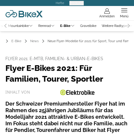
Hefte
Produkte
Anmelden
Menü
ws
Mountainbike
Rennrad
E-Bike
Gravelbike
Weitere Radtypen
E-Bike
News
Neue Flyer-Modelle für 2021 für Sport, Tour und Familie
FLYER 2021: E-MTB, FAMILIEN- & URBAN-E-BIKES
Flyer E-Bikes 2021: Für
Familien, Tourer, Sportler
INHALT VON
Der Schweizer Premiumhersteller Flyer hat im
Rahmen des 25jährigen Jubiläums für das
Modelljahr 2021 attraktive E-Bikes entwickelt.
Im Fokus steht dabei nicht nur die Familie, auch
für Pendler, Tourenfahrer und Biker hat Flyer