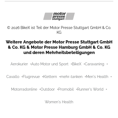
©
2026
BikeX ist Teil der Motor Presse Stuttgart GmbH & Co.
KG
Weitere Angebote der Motor Presse Stuttgart GmbH
& Co. KG & Motor Presse Hamburg GmbH & Co. KG
und deren Mehrheitsbeteiligungen
Aerokurier
Auto Motor und Sport
BikeX
Caravaning
Cavallo
Flugrevue
Klettern
mehr-tanken
Men's Health
Motorradonline
Outdoor
Promobil
Runner's World
Women's Health