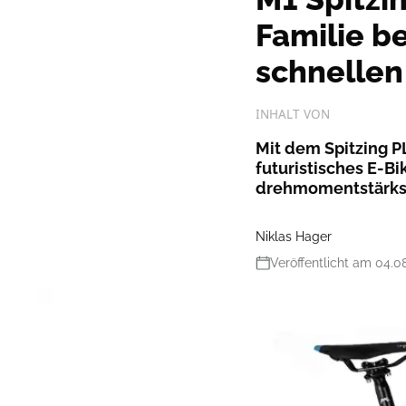
Familie 
schnellen
INHALT VON
Mit dem Spitzing P
futuristisches E-B
drehmomentstärkst
Niklas Hager
Veröffentlicht am 04.0