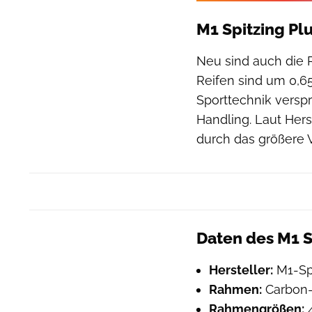
M1 Spitzing Pl
Neu sind auch die R
Reifen sind um 0,65 
Sporttechnik verspr
Handling. Laut Hers
durch das größere 
Daten des M1 S
Hersteller:
M1-Sp
Rahmen:
Carbon
Rahmengrößen:
4