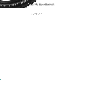
Foto: M1 Sporttechnik
ANZEIGE
.