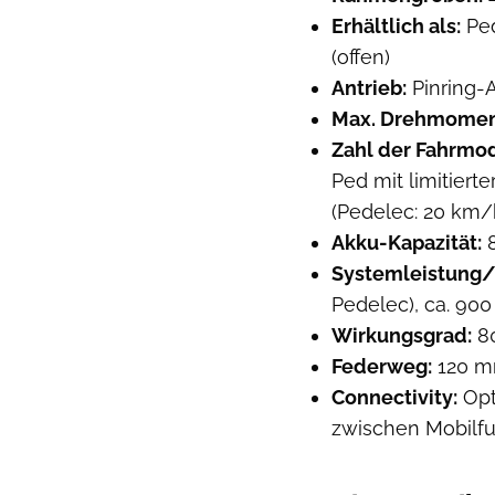
Erhältlich als:
Ped
(offen)
Antrieb:
Pinring-
Max. Drehmomen
Zahl der Fahrmod
Ped mit limitiert
(Pedelec: 20 km/
Akku-Kapazität:
8
Systemleistung/
Pedelec), ca. 900
Wirkungsgrad:
80
Federweg:
120 m
Connectivity:
Opt
zwischen Mobilf