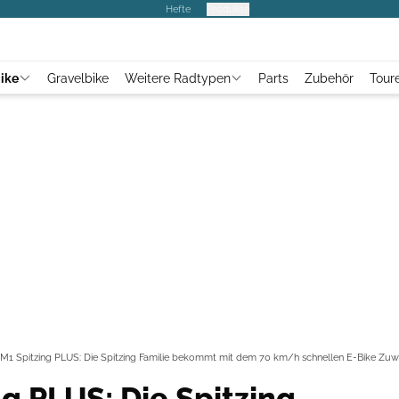
Hefte
Produkte
ike
Gravelbike
Weitere Radtypen
Parts
Zubehör
Tour
M1 Spitzing PLUS: Die Spitzing Familie bekommt mit dem 70 km/h schnellen E-Bike Zu
g PLUS: Die Spitzing