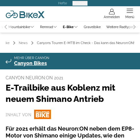
Hefte
Produkte
Anmelden
Menü
ws
Mountainbike
Rennrad
E-Bike
Gravelbike
Weitere Radtypen
E-Bike
News
Canyons Touren E-MTB im Check - Das kann das Neuron:ON!
MEHR ÜBER CANYON
Canyon Bikes
CANYON NEURON:ON 2021
E-Trailbike aus Koblenz mit
neuem Shimano Antrieb
INHALT VON
Für 2021 erhält das Neuron:ON neben dem EP8-
Motor von Shimano einige Updates, wie den