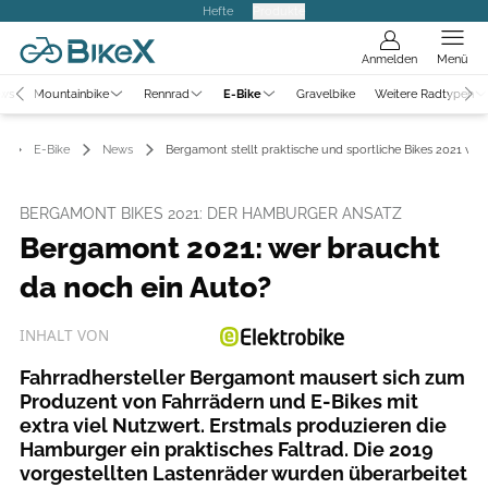
Hefte
Produkte
Anmelden
Menü
ews
Mountainbike
Rennrad
E-Bike
Gravelbike
Weitere Radtypen
E-Bike
News
Bergamont stellt praktische und sportliche Bikes 2021 vor
BERGAMONT BIKES 2021: DER HAMBURGER ANSATZ
Bergamont 2021: wer braucht
da noch ein Auto?
INHALT VON
Fahrradhersteller Bergamont mausert sich zum
Produzent von Fahrrädern und E-Bikes mit
extra viel Nutzwert. Erstmals produzieren die
Hamburger ein praktisches Faltrad. Die 2019
vorgestellten Lastenräder wurden überarbeitet