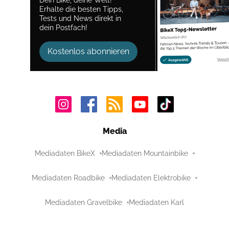
Erhalte die besten Tipps,
Tests und News direkt in
dein Postfach!
Kostenlos abonnieren
Media
Mediadaten BikeX
Mediadaten Mountainbike
Mediadaten Roadbike
Mediadaten Elektrobike
Mediadaten Gravelbike
Mediadaten Karl