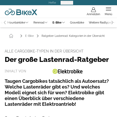
Hefte
Produkte
Anmelden
Menü
ws
Mountainbike
Rennrad
E-Bike
Gravelbike
Weitere Radtypen
E-Bike
Ratgeber Lastenrad: Kategorien in der Übersicht
ALLE CARGOBIKE-TYPEN IN DER ÜBERSICHT
Der große Lastenrad-Ratgeber
INHALT VON
Taugen Cargobikes tatsächlich als Autoersatz?
Welche Lastenräder gibt es? Und welches
Modell eignet sich für wen? Elektrobike gibt
einen Überblick über verschiedene
Lastenräder mit Elektroantrieb!