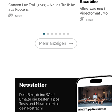
Racebike
Canyon Lux Trail (2027) - Neues Trailbike
Alles, was neu ist, g
aus Koblenz
Videoformat „Mounta
News
News
Mehr anzeigen
Newsletter
Dein Bike, deine Welt!
Erhalte die besten Tipps,
Tests und News direkt in
dein Postfach!