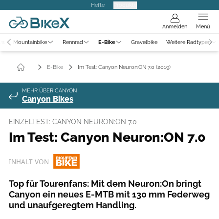
Hefte
Produkte
Anmelden
Menü
ws
Mountainbike
Rennrad
E-Bike
Gravelbike
Weitere Radtypen
E-Bike
Im Test: Canyon Neuron:ON 7.0 (2019)
MEHR ÜBER CANYON
Canyon Bikes
EINZELTEST: CANYON NEURON:ON 7.0
Im Test: Canyon Neuron:ON 7.0
INHALT VON
Top für Tourenfans: Mit dem Neuron:On bringt
Canyon ein neues E-MTB mit 130 mm Federweg
und unaufgeregtem Handling.