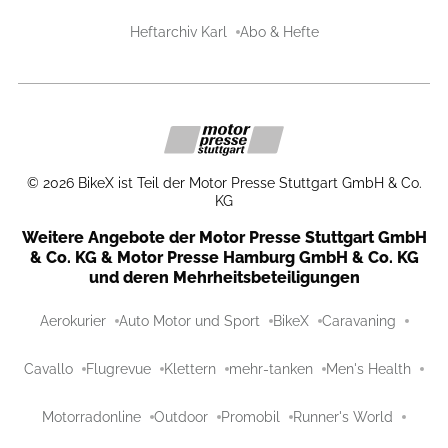
Heftarchiv Karl
Abo & Hefte
©
2026
BikeX ist Teil der Motor Presse Stuttgart GmbH & Co.
KG
Weitere Angebote der Motor Presse Stuttgart GmbH
& Co. KG & Motor Presse Hamburg GmbH & Co. KG
und deren Mehrheitsbeteiligungen
Aerokurier
Auto Motor und Sport
BikeX
Caravaning
Cavallo
Flugrevue
Klettern
mehr-tanken
Men's Health
Motorradonline
Outdoor
Promobil
Runner's World