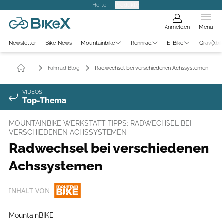
Hefte
Produkte
Anmelden
Menü
Newsletter
Bike-News
Mountainbike
Rennrad
E-Bike
Gravelbi
Fahrrad Blog
Radwechsel bei verschiedenen Achssystemen
VIDEOS
Top-Thema
MOUNTAINBIKE WERKSTATT-TIPPS: RADWECHSEL BEI
VERSCHIEDENEN ACHSSYSTEMEN
Radwechsel bei verschiedenen
Achssystemen
INHALT VON
MountainBIKE