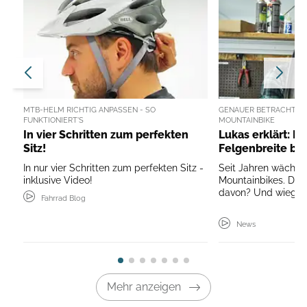
MTB-HELM RICHTIG ANPASSEN - SO
GENAUER BETRACHTET:
FUNKTIONIERT'S
MOUNTAINBIKE
In vier Schritten zum perfekten
Lukas erklärt: D
Sitz!
Felgenbreite be
In nur vier Schritten zum perfekten Sitz -
Seit Jahren wächst 
inklusive Video!
Mountainbikes. Doc
davon? Und wiegt da
Fahrrad Blog
News
Mehr anzeigen