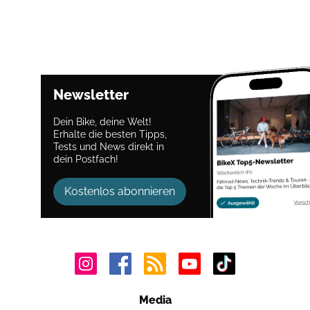
Newsletter
Dein Bike, deine Welt!
Erhalte die besten Tipps,
Tests und News direkt in
dein Postfach!
Kostenlos abonnieren
Media