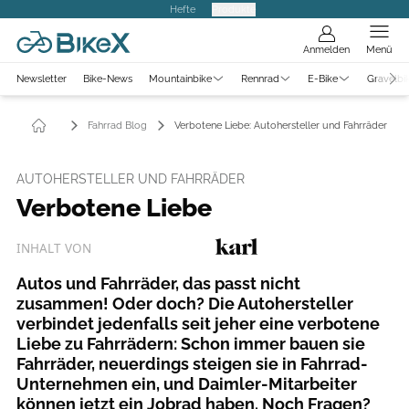
Hefte
Produkte
Anmelden
Menü
Newsletter
Bike-News
Mountainbike
Rennrad
E-Bike
Gravelbi
Fahrrad Blog
Verbotene Liebe: Autohersteller und Fahrräder
AUTOHERSTELLER UND FAHRRÄDER
Verbotene Liebe
INHALT VON
Autos und Fahrräder, das passt nicht
zusammen! Oder doch? Die Autohersteller
verbindet jedenfalls seit jeher eine verbotene
Liebe zu Fahrrädern: Schon immer bauen sie
Fahrräder, neuerdings steigen sie in Fahrrad-
Unternehmen ein, und Daimler-Mitarbeiter
können jetzt ein Jobrad haben. Noch Fragen?