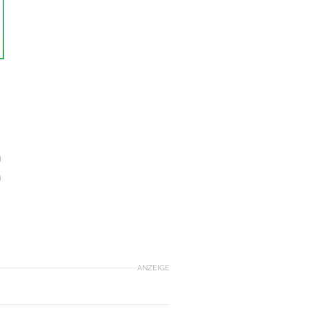
m
n
ANZEIGE