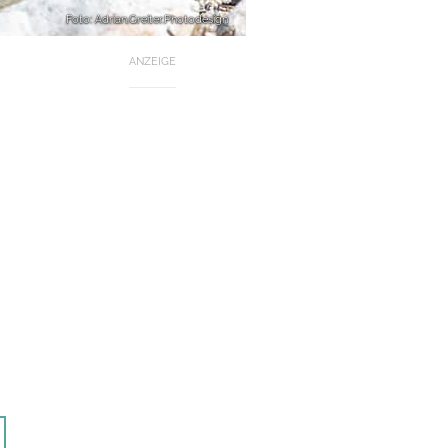
Foto: Adrian.Greiter.Photodesign
ANZEIGE