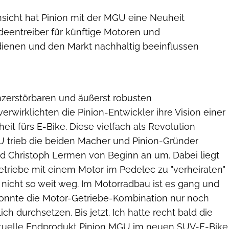
nsicht hat Pinion mit der MGU eine Neuheit
 Ideentreiber für künftige Motoren und
dienen und den Markt nachhaltig beeinflussen
Georg Zeppin
nzerstörbaren und äußerst robusten
verwirklichten die Pinion-Entwickler ihre Vision einer
eit fürs E-Bike. Diese vielfach als Revolution
GU trieb die beiden Macher und Pinion-Gründer
d Christoph Lermen von Beginn an um. Dabei liegt
etriebe mit einem Motor im Pedelec zu "verheiraten"
 nicht so weit weg. Im Motorradbau ist es gang und
onnte die Motor-Getriebe-Kombination nur noch
ch durchsetzen. Bis jetzt. Ich hatte recht bald die
ktuelle Endprodukt Pinion MGU im neuen SUV-E-Bike