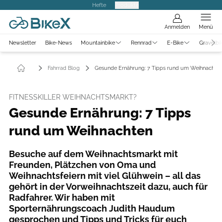
Hefte
Produkte
Anmelden
Menü
Newsletter
Bike-News
Mountainbike
Rennrad
E-Bike
Gravelbi
Fahrrad Blog
Gesunde Ernährung: 7 Tipps rund um Weihnachte
FITNESSKILLER WEIHNACHTSMARKT?
Gesunde Ernährung: 7 Tipps
rund um Weihnachten
Besuche auf dem Weihnachtsmarkt mit
Freunden, Plätzchen von Oma und
Weihnachtsfeiern mit viel Glühwein – all das
gehört in der Vorweihnachtszeit dazu, auch für
Radfahrer. Wir haben mit
Sporternährungscoach Judith Haudum
gesprochen und Tipps und Tricks für euch