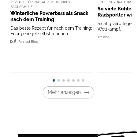
REZEPTE FÜR RADFAHRER: DIE BIKEX-
KOHLENHYDRATE IM R
BACKSCHULE
So viele Kohlen
Winterliche Powerbars als Snack
Radsportler wirk
nach dem Training
Richtig verpflegen 
Das beste Rezept für nach dem Training:
Wettkampf.
Energieriegel selbst machen.
Training
Fahrrad Blog
Mehr anzeigen