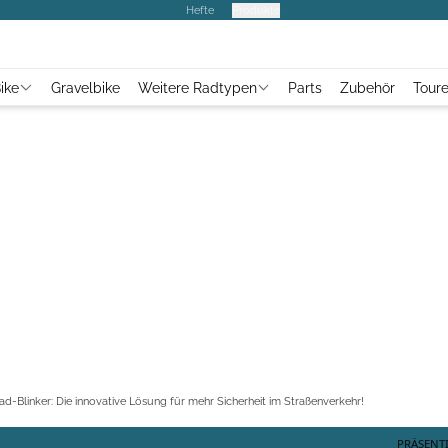
Hefte
Produkte
ike
Gravelbike
Weitere Radtypen
Parts
Zubehör
Tour
ad-Blinker: Die innovative Lösung für mehr Sicherheit im Straßenverkehr!
PRÄSENT