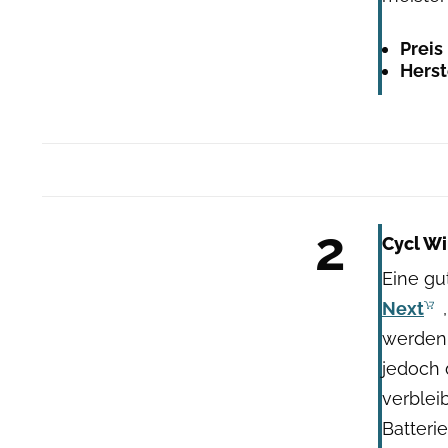
Preis
Herst
2
Cycl Wi
Eine gu
Next
werden.
jedoch 
verblei
Batterie