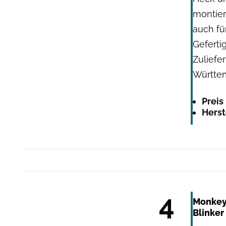
montier
auch fü
Gefertig
Zulief
Württe
Preis
Herst
4
Monkey
Blinker