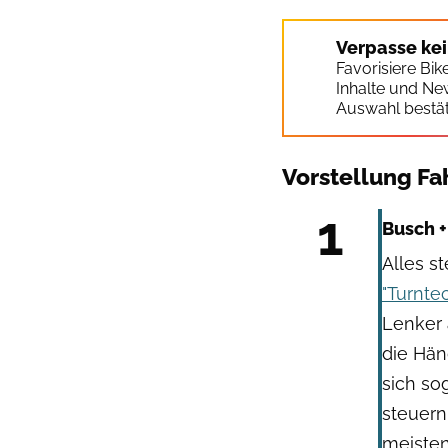
Verpasse ke
Favorisiere Bi
Inhalte und Ne
Auswahl bestät
Vorstellung Fa
1
Busch +
Alles st
"Turnte
Lenker 
die Hän
sich so
steuern
meisten