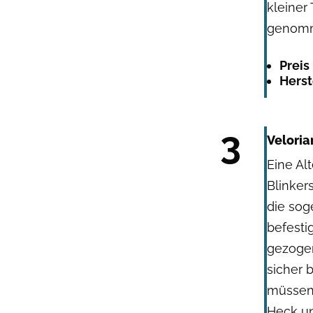
kleiner
genomm
Preis
Herst
3
Veloria
Eine Alt
Blinker
die sog
befesti
gezogen
sicher 
müssen.
Heck un