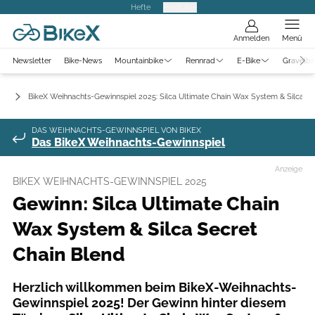
Hefte
Produkte
Anmelden
Menü
Newsletter
Bike-News
Mountainbike
Rennrad
E-Bike
Gravelbi
og
BikeX Weihnachts-Gewinnspiel 2025: Silca Ultimate Chain Wax System & Silca Se
DAS WEIHNACHTS-GEWINNSPIEL VON BIKEX
Das BikeX Weihnachts-Gewinnspiel
Anzeige
BIKEX WEIHNACHTS-GEWINNSPIEL 2025
Gewinn: Silca Ultimate Chain
Wax System & Silca Secret
Chain Blend
Herzlich willkommen beim BikeX-Weihnachts-
Gewinnspiel 2025! Der Gewinn hinter diesem