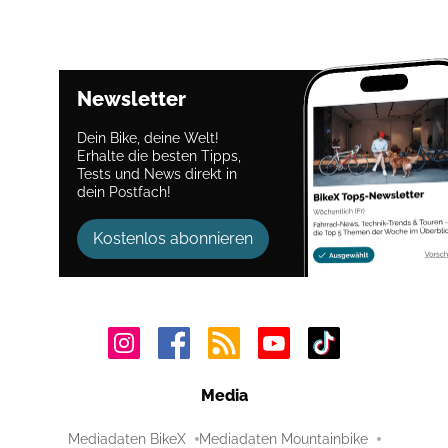
Newsletter
Dein Bike, deine Welt!
Erhalte die besten Tipps,
Tests und News direkt in
dein Postfach!
Kostenlos abonnieren
Media
Mediadaten BikeX
Mediadaten Mountainbike