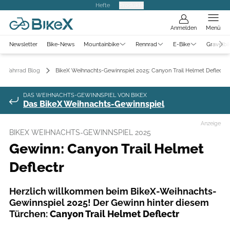
Hefte
Produkte
Anmelden
Menü
Newsletter
Bike-News
Mountainbike
Rennrad
E-Bike
Gravelbi
Fahrrad Blog
BikeX Weihnachts-Gewinnspiel 2025: Canyon Trail Helmet Deflectr
DAS WEIHNACHTS-GEWINNSPIEL VON BIKEX
Das BikeX Weihnachts-Gewinnspiel
Anzeige
BIKEX WEIHNACHTS-GEWINNSPIEL 2025
Gewinn: Canyon Trail Helmet
Deflectr
Herzlich willkommen beim BikeX-Weihnachts-
Gewinnspiel 2025! Der Gewinn hinter diesem
Türchen:
Canyon Trail Helmet Deflectr