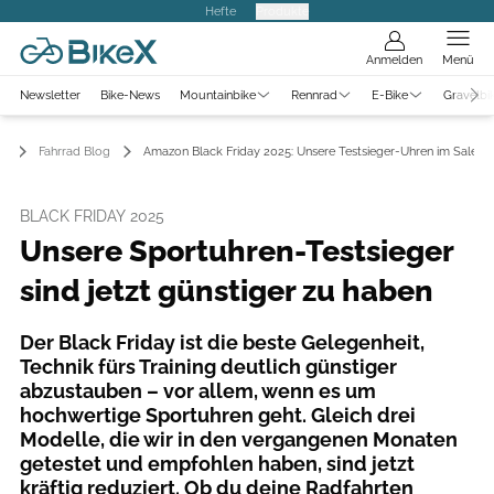
Hefte
Produkte
Anmelden
Menü
Newsletter
Bike-News
Mountainbike
Rennrad
E-Bike
Gravelbi
Fahrrad Blog
Amazon Black Friday 2025: Unsere Testsieger-Uhren im Sale!
BLACK FRIDAY 2025
Unsere Sportuhren-Testsieger
sind jetzt günstiger zu haben
Der Black Friday ist die beste Gelegenheit,
Technik fürs Training deutlich günstiger
abzustauben – vor allem, wenn es um
hochwertige Sportuhren geht. Gleich drei
Modelle, die wir in den vergangenen Monaten
getestet und empfohlen haben, sind jetzt
kräftig reduziert. Ob du deine Radfahrten