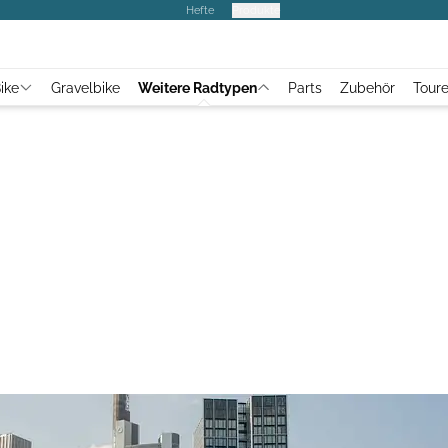
Hefte
Produkte
ike
Gravelbike
Weitere Radtypen
Parts
Zubehör
Tour