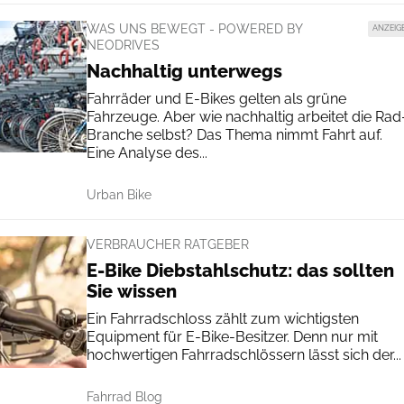
WAS UNS BEWEGT - POWERED BY
ANZEIG
NEODRIVES
Nachhaltig unterwegs
Fahrräder und E-Bikes gelten als grüne
Fahrzeuge. Aber wie nachhaltig arbeitet die Rad
Branche selbst? Das Thema nimmt Fahrt auf.
Eine Analyse des...
Urban Bike
VERBRAUCHER RATGEBER
E-Bike Diebstahlschutz: das sollten
Sie wissen
Ein Fahrradschloss zählt zum wichtigsten
Equipment für E-Bike-Besitzer. Denn nur mit
hochwertigen Fahrradschlössern lässt sich der...
Fahrrad Blog