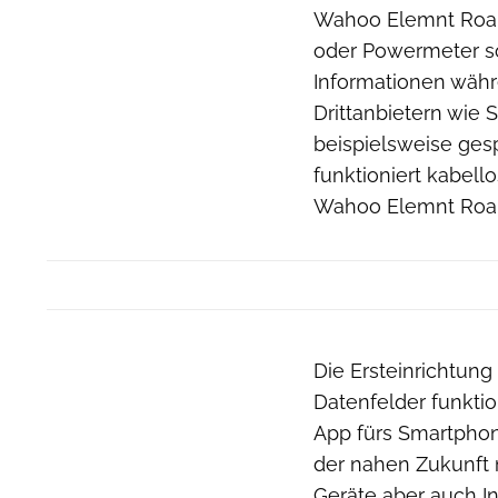
Wahoo Elemnt Roam 
oder Powermeter s
Informationen währ
Drittanbietern wie 
beispielsweise ges
funktioniert kabel
Wahoo Elemnt Roam
Die Ersteinrichtun
Datenfelder funktio
App fürs Smartphon
der nahen Zukunft 
Geräte aber auch I