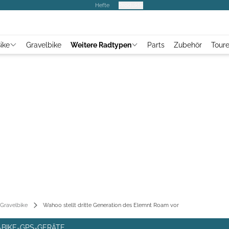
Hefte
Produkte
ike
Gravelbike
Weitere Radtypen
Parts
Zubehör
Tour
Gravelbike
Wahoo stellt dritte Generation des Elemnt Roam vor
-BIKE-GPS-GERÄTE