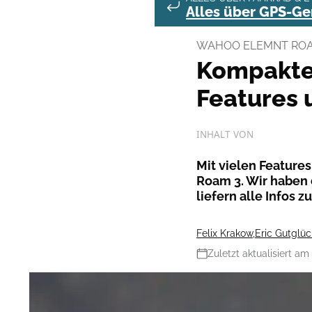
Alles über GPS-Ger
WAHOO ELEMNT ROAM
Kompakte
Features 
INHALT VON
Mit vielen Featur
Roam 3. Wir haben
liefern alle Infos z
Felix Krakow
,
Eric Gutglüc
Zuletzt aktualisiert am