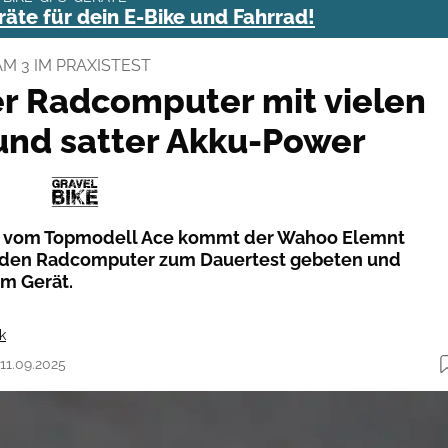
äte für dein E-Bike und Fahrrad!
 3 IM PRAXISTEST
r Radcomputer mit vielen
und satter Akku-Power
es vom Topmodell Ace kommt der Wahoo Elemnt
 den Radcomputer zum Dauertest gebeten und
um Gerät.
k
 11.09.2025