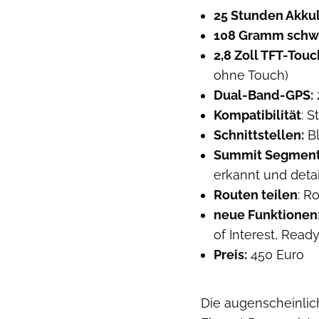
25 Stunden Akku
108 Gramm sch
2,8 Zoll TFT-Tou
ohne Touch)
Dual-Band-GPS:
Kompatibilität
: S
Schnittstellen:
Bl
Summit Segmen
erkannt und detai
Routen teilen
: R
neue Funktionen
of Interest, Read
Preis:
450 Euro
Die augenscheinli