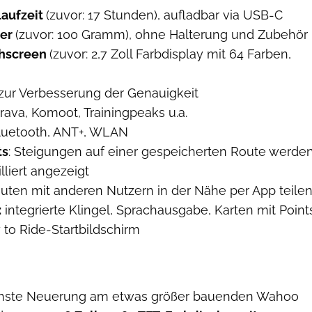
laufzeit
(zuvor: 17 Stunden), aufladbar via USB-C
wer
(zuvor: 100 Gramm), ohne Halterung und Zubehör
chscreen
(zuvor: 2,7 Zoll Farbdisplay mit 64 Farben,
zur Verbesserung der Genauigkeit
trava, Komoot, Trainingpeaks u.a.
uetooth, ANT+, WLAN
ts
: Steigungen auf einer gespeicherten Route werde
lliert angezeigt
outen mit anderen Nutzern in der Nähe per App teile
:
integrierte Klingel, Sprachausgabe, Karten mit Point
y to Ride-Startbildschirm
chste Neuerung am etwas größer bauenden Wahoo