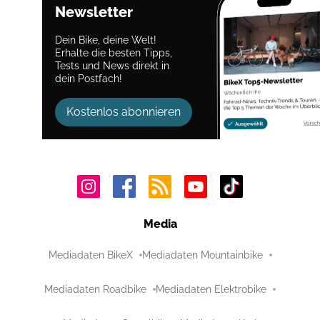
Newsletter
Dein Bike, deine Welt!
Erhalte die besten Tipps,
Tests und News direkt in
dein Postfach!
Kostenlos abonnieren
Media
Mediadaten BikeX
Mediadaten Mountainbike
Mediadaten Roadbike
Mediadaten Elektrobike