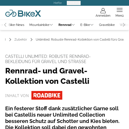
Hefte
Produkte
Anmelden
Menü
ter
Bike-News
Mountainbike
Rennrad
E-Bike
Gravelbike
Weite
nrad
Zubehör
Unlimited: Robuste Rennrad-Kollektion von Castelli fürs Graveln
CASTELLI UNLIMITED: ROBUSTE RENNRAD-
BEKLEIDUNG FÜR GRAVEL UND STRASSE
Rennrad- und Gravel-
Kollektion von Castelli
INHALT VON
Ein festerer Stoff dank zusätzlicher Garne soll
bei Castellis neuer Unlimited Collection
besseren Schutz auf Schotter und Kies bieten.
Die Kollektion soll dabei den gewohnten