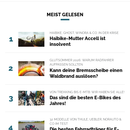
MEIST GELESEN
HAIBIKE, GHOST, WINORA & CO. IN DER KRISE
1
Haibike-Mutter Accell ist
insolvent
GLUTSOMMER 2026: WARUM RADFAHRER
AUFPASSEN SOLLTEN
2
Kann deine Bremsscheibe einen
Waldbrand auslösen?
VON TREKKING BIS E-MTB: WIR HABEN SIE ALLE!
3
Das sind die besten E-Bikes des
Jahres!
32 MODELLE VON THULE, UEBLER, NORAUTO &
CO IM TEST
4
Die besten Fahrradträger für E-