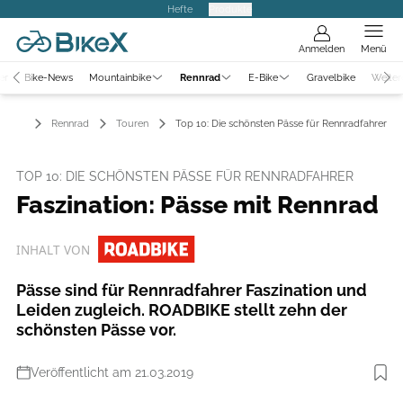
Hefte
Produkte
Anmelden
Menü
er
Bike-News
Mountainbike
Rennrad
E-Bike
Gravelbike
Weiter
Rennrad
Touren
Top 10: Die schönsten Pässe für Rennradfahrer
TOP 10: DIE SCHÖNSTEN PÄSSE FÜR RENNRADFAHRER
Faszination: Pässe mit Rennrad
INHALT VON
Pässe sind für Rennradfahrer Faszination und
Leiden zugleich. ROADBIKE stellt zehn der
schönsten Pässe vor.
Veröffentlicht am 21.03.2019
Foto: Björn Hänssler