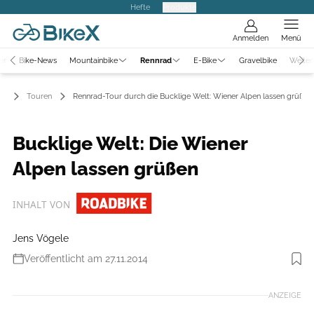
Hefte
Produkte
Anmelden
Menü
er
Bike-News
Mountainbike
Rennrad
E-Bike
Gravelbike
Weiter
ad
Touren
Rennrad-Tour durch die Bucklige Welt: Wiener Alpen lassen grüßen
Bucklige Welt: Die Wiener
Alpen lassen grüßen
INHALT VON
Jens Vögele
Veröffentlicht am 27.11.2014
Foto: Peter Fröhlich
ANZEIGE