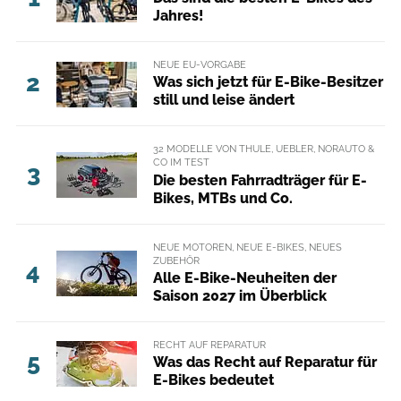
Jahres!
NEUE EU-VORGABE
2
Was sich jetzt für E-Bike-Besitzer
still und leise ändert
32 MODELLE VON THULE, UEBLER, NORAUTO &
CO IM TEST
3
Die besten Fahrradträger für E-
Bikes, MTBs und Co.
NEUE MOTOREN, NEUE E-BIKES, NEUES
ZUBEHÖR
4
Alle E-Bike-Neuheiten der
Saison 2027 im Überblick
RECHT AUF REPARATUR
5
Was das Recht auf Reparatur für
E-Bikes bedeutet