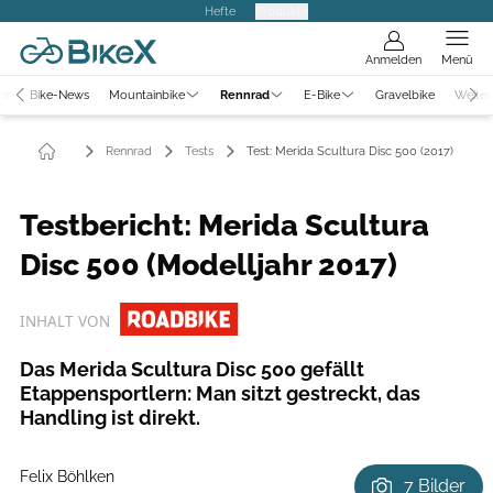
Hefte
Produkte
Anmelden
Menü
er
Bike-News
Mountainbike
Rennrad
E-Bike
Gravelbike
Weiter
Rennrad
Tests
Test: Merida Scultura Disc 500 (2017)
Testbericht: Merida Scultura
Disc 500 (Modelljahr 2017)
INHALT VON
Das Merida Scultura Disc 500 gefällt
Etappensportlern: Man sitzt gestreckt, das
Handling ist direkt.
Felix Böhlken
7 Bilder