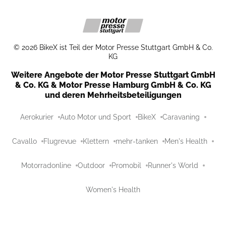
©
2026
BikeX ist Teil der Motor Presse Stuttgart GmbH & Co.
KG
Weitere Angebote der Motor Presse Stuttgart GmbH
& Co. KG & Motor Presse Hamburg GmbH & Co. KG
und deren Mehrheitsbeteiligungen
Aerokurier
Auto Motor und Sport
BikeX
Caravaning
Cavallo
Flugrevue
Klettern
mehr-tanken
Men's Health
Motorradonline
Outdoor
Promobil
Runner's World
Women's Health