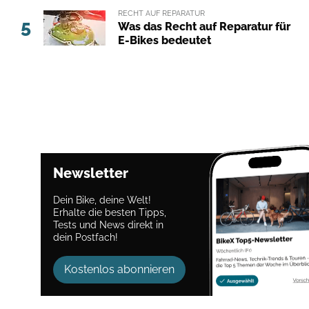
RECHT AUF REPARATUR
5
Was das Recht auf Reparatur für
E-Bikes bedeutet
Newsletter
Dein Bike, deine Welt!
Erhalte die besten Tipps,
Tests und News direkt in
dein Postfach!
Kostenlos abonnieren