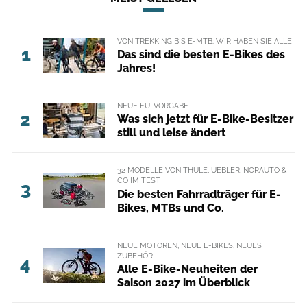
VON TREKKING BIS E-MTB: WIR HABEN SIE ALLE!
1
Das sind die besten E-Bikes des
Jahres!
NEUE EU-VORGABE
2
Was sich jetzt für E-Bike-Besitzer
still und leise ändert
32 MODELLE VON THULE, UEBLER, NORAUTO &
CO IM TEST
3
Die besten Fahrradträger für E-
Bikes, MTBs und Co.
NEUE MOTOREN, NEUE E-BIKES, NEUES
ZUBEHÖR
4
Alle E-Bike-Neuheiten der
Saison 2027 im Überblick