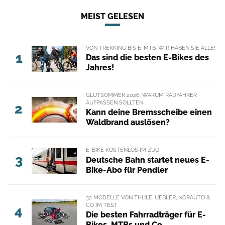
MEIST GELESEN
VON TREKKING BIS E-MTB: WIR HABEN SIE ALLE!
1
Das sind die besten E-Bikes des
Jahres!
GLUTSOMMER 2026: WARUM RADFAHRER
AUFPASSEN SOLLTEN
2
Kann deine Bremsscheibe einen
Waldbrand auslösen?
E-BIKE KOSTENLOS IM ZUG
3
Deutsche Bahn startet neues E-
Bike-Abo für Pendler
32 MODELLE VON THULE, UEBLER, NORAUTO &
CO IM TEST
4
Die besten Fahrradträger für E-
Bikes, MTBs und Co.