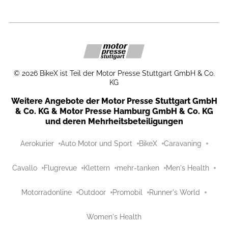
©
2026
BikeX ist Teil der Motor Presse Stuttgart GmbH & Co.
KG
Weitere Angebote der Motor Presse Stuttgart GmbH
& Co. KG & Motor Presse Hamburg GmbH & Co. KG
und deren Mehrheitsbeteiligungen
Aerokurier
Auto Motor und Sport
BikeX
Caravaning
Cavallo
Flugrevue
Klettern
mehr-tanken
Men's Health
Motorradonline
Outdoor
Promobil
Runner's World
Women's Health