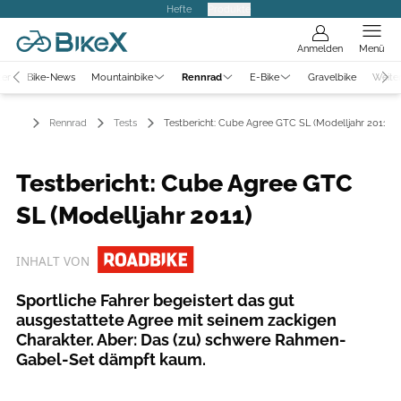
Hefte
Produkte
Anmelden
Menü
ter
Bike-News
Mountainbike
Rennrad
E-Bike
Gravelbike
Weite
Rennrad
Tests
Testbericht: Cube Agree GTC SL (Modelljahr 2011)
Testbericht: Cube Agree GTC
SL (Modelljahr 2011)
INHALT VON
Sportliche Fahrer begeistert das gut
ausgestattete Agree mit seinem zackigen
Charakter. Aber: Das (zu) schwere Rahmen-
Gabel-Set dämpft kaum.