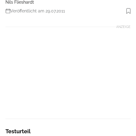
Nils Flieshardt
Veröffentlicht am 29.07.2011
Foto: Benjamin Hahn
ANZEIGE
Testurteil