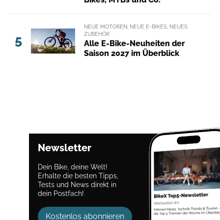
NEUE MOTOREN, NEUE E-BIKES, NEUES
ZUBEHÖR
5
Alle E-Bike-Neuheiten der
Saison 2027 im Überblick
Newsletter
Dein Bike, deine Welt!
Erhalte die besten Tipps,
Tests und News direkt in
dein Postfach!
Kostenlos abonnieren