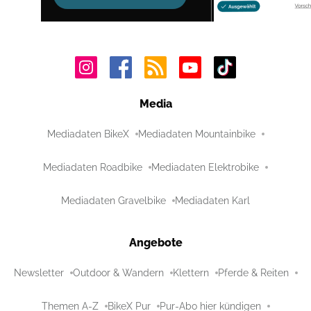
Media
Mediadaten BikeX
Mediadaten Mountainbike
Mediadaten Roadbike
Mediadaten Elektrobike
Mediadaten Gravelbike
Mediadaten Karl
Angebote
Newsletter
Outdoor & Wandern
Klettern
Pferde & Reiten
Themen A-Z
BikeX Pur
Pur-Abo hier kündigen