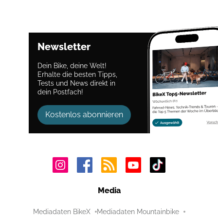
Newsletter
Dein Bike, deine Welt!
Erhalte die besten Tipps,
Tests und News direkt in
dein Postfach!
Kostenlos abonnieren
Media
Mediadaten BikeX
Mediadaten Mountainbike