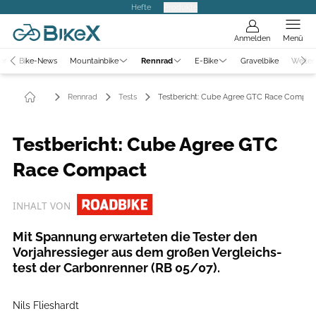
Hefte
Produkte
Anmelden
Menü
er
Bike-News
Mountainbike
Rennrad
E-Bike
Gravelbike
Weiter
Rennrad
Tests
Testbericht: Cube Agree GTC Race Compac
Testbericht: Cube Agree GTC
Race Compact
INHALT VON
Mit Spannung erwarteten die Tester den
Vorjahressieger aus dem großen Vergleichs-
test der Carbonrenner (RB 05/07).
Nils Flieshardt