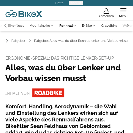
Hefte
Produkte
Anmelden
Menü
er
Bike-News
Mountainbike
Rennrad
E-Bike
Gravelbike
Weiter
ad
Ratgeber
Ratgeber: Alles, was du über Rennradlenker und Vorbau wissen m
ERGONOMIE-SPEZIAL: DAS RICHTIGE LENKER-SET-UP
Alles, was du über Lenker und
Vorbau wissen musst
INHALT VON
Komfort, Handling, Aerodynamik – die Wahl
und Einstellung des Lenkers wirken sich auf
viele Aspekte des Rennradfahrens aus.
Bikefitter Sean Feldhaus von Gebiomized
erklärt, wie du das richtige Set-Up findest, und