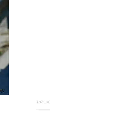
ect
ANZEIGE