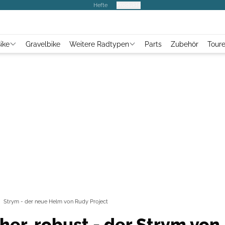
Hefte
Produkte
ike
Gravelbike
Weitere Radtypen
Parts
Zubehör
Tour
Strym - der neue Helm von Rudy Project
cher, robust - der Strym von