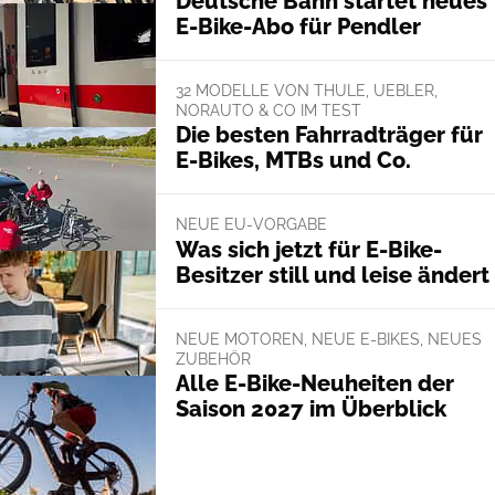
Deutsche Bahn startet neues
E-Bike-Abo für Pendler
32 MODELLE VON THULE, UEBLER,
NORAUTO & CO IM TEST
Die besten Fahrradträger für
E-Bikes, MTBs und Co.
NEUE EU-VORGABE
Was sich jetzt für E-Bike-
Besitzer still und leise ändert
NEUE MOTOREN, NEUE E-BIKES, NEUES
ZUBEHÖR
Alle E-Bike-Neuheiten der
Saison 2027 im Überblick