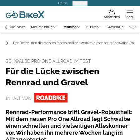
Hefte
Produkte
Anmelden
Menü
er
Bike-News
Mountainbike
Rennrad
E-Bike
Gravelbike
Weiter
ws
„Der Reifen, den die meisten fahren sollten“: Warum dieser neue Schwalbe-Pneu so
SCHWALBE PRO ONE ALLROAD IM TEST
Für die Lücke zwischen
Rennrad und Gravel
INHALT VON
Rennrad-Performance trifft Gravel-Robustheit:
Mit dem neuen Pro One Allroad legt Schwalbe
einen schnellen und vielseitigen Alleskönner
vor. Wir haben ihn mehrere Wochen lang im
Alltag getestet.