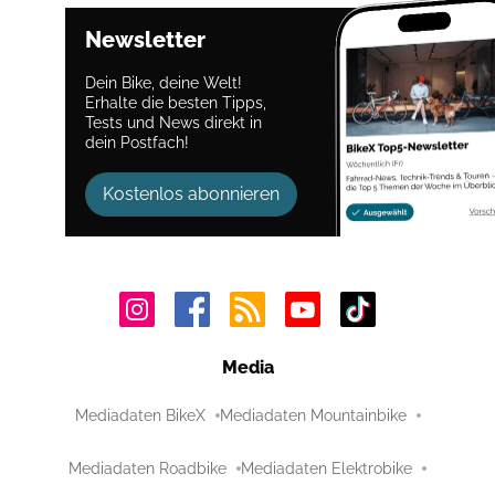
Newsletter
Dein Bike, deine Welt!
Erhalte die besten Tipps,
Tests und News direkt in
dein Postfach!
Kostenlos abonnieren
Media
Mediadaten BikeX
Mediadaten Mountainbike
Mediadaten Roadbike
Mediadaten Elektrobike