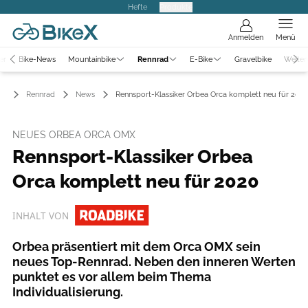
Hefte
Produkte
Anmelden
Menü
er
Bike-News
Mountainbike
Rennrad
E-Bike
Gravelbike
Weiter
Rennrad
News
Rennsport-Klassiker Orbea Orca komplett neu für 202
NEUES ORBEA ORCA OMX
Rennsport-Klassiker Orbea
Orca komplett neu für 2020
INHALT VON
Orbea präsentiert mit dem Orca OMX sein
neues Top-Rennrad. Neben den inneren Werten
punktet es vor allem beim Thema
Individualisierung.