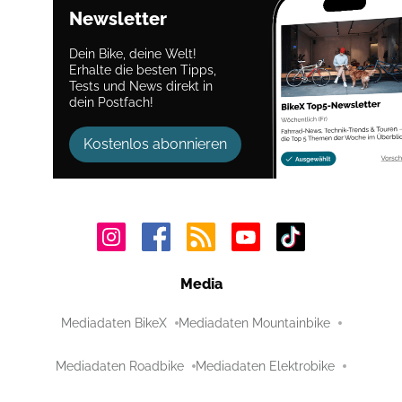
Newsletter
Dein Bike, deine Welt!
Erhalte die besten Tipps,
Tests und News direkt in
dein Postfach!
Kostenlos abonnieren
Media
Mediadaten BikeX
Mediadaten Mountainbike
Mediadaten Roadbike
Mediadaten Elektrobike