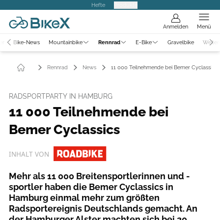
Hefte
Produkte
Anmelden
Menü
er
Bike-News
Mountainbike
Rennrad
E-Bike
Gravelbike
Weiter
Rennrad
News
11 000 Teilnehmende bei Bemer Cyclassics
RADSPORTPARTY IN HAMBURG
11 000 Teilnehmende bei
Bemer Cyclassics
INHALT VON
Mehr als 11 000 Breitensportlerinnen und -
sportler haben die Bemer Cyclassics in
Hamburg einmal mehr zum größten
Radsportereignis Deutschlands gemacht. An
der Hamburger Alster machten sich bei 20