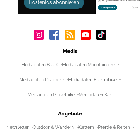
Kostenlos abonnieren
Media
Mediadaten BikeX
Mediadaten Mountainbike
Mediadaten Roadbike
Mediadaten Elektrobike
Mediadaten Gravelbike
Mediadaten Karl
Angebote
Newsletter
Outdoor & Wandern
Klettern
Pferde & Reiten