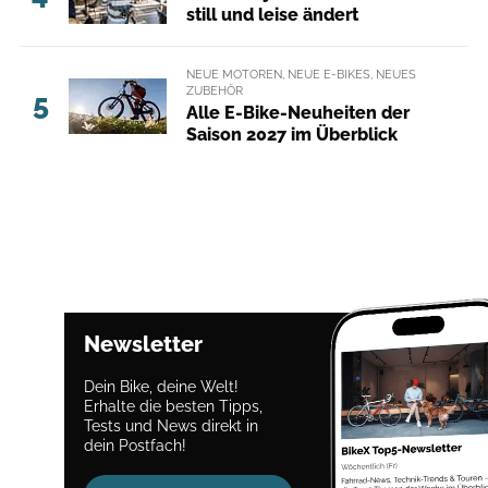
still und leise ändert
NEUE MOTOREN, NEUE E-BIKES, NEUES
ZUBEHÖR
5
Alle E-Bike-Neuheiten der
Saison 2027 im Überblick
Newsletter
Dein Bike, deine Welt!
Erhalte die besten Tipps,
Tests und News direkt in
dein Postfach!