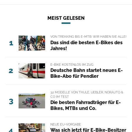
MEIST GELESEN
VON TREKKING BIS E-MTB: WIR HABEN SIE ALLE!
1
Das sind die besten E-Bikes des
Jahres!
E-BIKE KOSTENLOS IM ZUG
2
Deutsche Bahn startet neues E-
Bike-Abo für Pendler
32 MODELLE VON THULE, UEBLER, NORAUTO &
CO IM TEST
3
Die besten Fahrradträger für E-
Bikes, MTBs und Co.
NEUE EU-VORGABE
4
Was sich jetzt für E-Bike-Besitzer