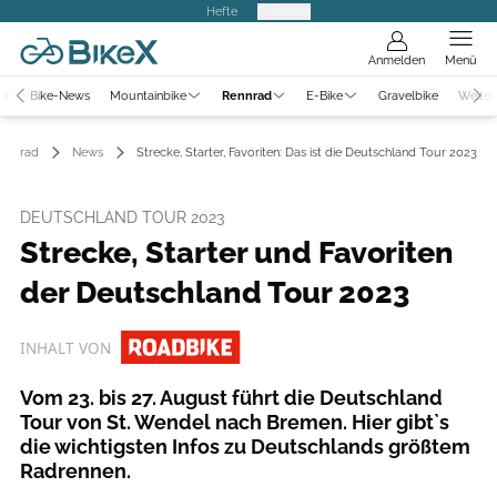
Hefte
Produkte
Anmelden
Menü
er
Bike-News
Mountainbike
Rennrad
E-Bike
Gravelbike
Weiter
ennrad
News
Strecke, Starter, Favoriten: Das ist die Deutschland Tour 2023
DEUTSCHLAND TOUR 2023
Strecke, Starter und Favoriten
der Deutschland Tour 2023
INHALT VON
Vom 23. bis 27. August führt die Deutschland
Tour von St. Wendel nach Bremen. Hier gibt`s
die wichtigsten Infos zu Deutschlands größtem
Radrennen.