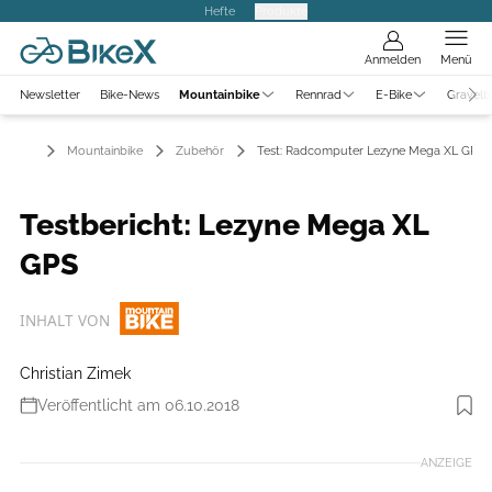
Hefte
Produkte
Anmelden
Menü
Newsletter
Bike-News
Mountainbike
Rennrad
E-Bike
Gravelb
Mountainbike
Zubehör
Test: Radcomputer Lezyne Mega XL GPS
Testbericht: Lezyne Mega XL
GPS
INHALT VON
Christian Zimek
Veröffentlicht am 06.10.2018
Foto: Benjamin Hahn Fotografie
ANZEIGE