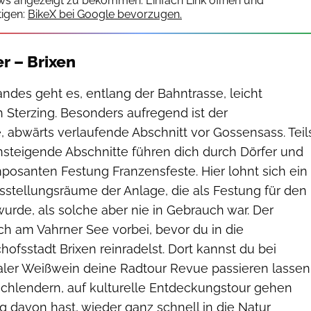
ws angezeigt zu bekommen. Einfach Link öffnen und
igen:
BikeX bei Google bevorzugen.
r – Brixen
des geht es, entlang der Bahntrasse, leicht
 Sterzing. Besonders aufregend ist der
 abwärts verlaufende Abschnitt vor Gossensass. Teil
nsteigende Abschnitte führen dich durch Dörfer und
mposanten Festung Franzensfeste. Hier lohnt sich ein
sstellungsräume der Anlage, die als Festung für den
 wurde, als solche aber nie in Gebrauch war. Der
h am Vahrner See vorbei, bevor du in die
chofsstadt Brixen reinradelst. Dort kannst du bei
aler Weißwein deine Radtour Revue passieren lassen
chlendern, auf kulturelle Entdeckungstour gehen
 davon hast, wieder ganz schnell in die Natur