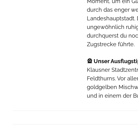
Moment, um ein Gla
durch das enger wer
Landeshauptstadt. D
ungewöhnlich ruhig
durchquerst du noch
Zugstrecke führte.
🎡 Unser Ausflugsti
Klausner Stadtzent
Feldthurns. Vor all
goldgelben Mischw
und in einem der 