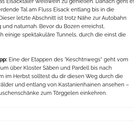
s Eisacktaler Weißwein zu genießen. Danach geht e
dende Tal am Fluss Eisack entlang bis in die
ieser letzte Abschnitt ist trotz Nähe zur Autobahn
 und naturnah. Bevor du Bozen erreichst,
 einige spektakuläre Tunnels, durch die einst die
pp:
Eine der Etappen des "Keschtnwegs” geht vom
rum über Kloster Säben und Pardell bis nach
em im Herbst solltest du dir diesen Weg durch die
älder und entlang von Kastanienhainen ansehen –
Buschenschänke zum Törggelen einkehren.