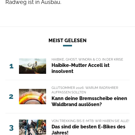
Radweg ist in Ausbau.
MEIST GELESEN
HAIBIKE, GHOST, WINORA & CO. IN DER KRISE
1
Haibike-Mutter Accell ist
insolvent
GLUTSOMMER 2026: WARUM RADFAHRER
AUFPASSEN SOLLTEN
2
Kann deine Bremsscheibe einen
Waldbrand auslösen?
VON TREKKING BIS E-MTB: WIR HABEN SIE ALLE!
3
Das sind die besten E-Bikes des
Jahres!