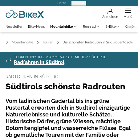
Hefte
Produkte
Anmelden
Menü
Newsletter
Bike-News
Mountainbike
Rennrad
E-Bike
Gravelb
Mountainbike
Touren
Die schönsten Radrouten in Südtirol entdecken
TOURENTIPPS IN ZUSAMMENARBEIT MIT IDM SÜDTIROL
Radfahren in Südtirol
RADTOUREN IN SÜDTIROL
Südtirols schönste Radrouten
Vom ladinischen Gadertal bis ins grüne
Pustertal erwarten dich in Südtirol einzigartige
Naturerlebnisse und kulturelle Schätze.
Historische Dörfer, grüne Wiesen, mächtige
Dolomitengipfel und wasserreiche Flüsse. Egal
ob gemütliche Touren mit der Familie oder