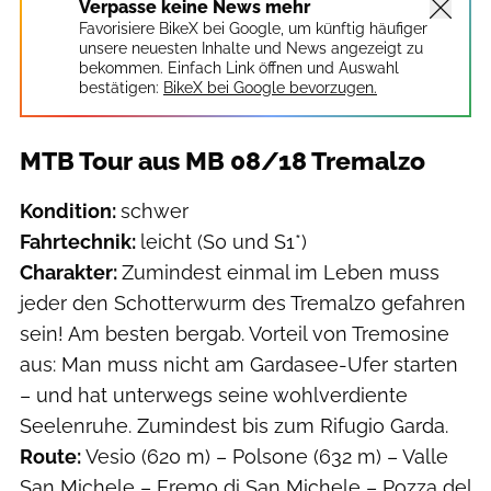
Verpasse keine News mehr
Favorisiere BikeX bei Google, um künftig häufiger
unsere neuesten Inhalte und News angezeigt zu
bekommen. Einfach Link öffnen und Auswahl
bestätigen:
BikeX bei Google bevorzugen.
MTB Tour aus MB 08/18 Tremalzo
Kondition:
schwer
Fahrtechnik:
leicht (S0 und S1*)
Charakter:
Zumindest einmal im Leben muss
jeder den Schotterwurm des Tremalzo gefahren
sein! Am besten bergab. Vorteil von Tremosine
aus: Man muss nicht am Gardasee-Ufer starten
– und hat unterwegs seine wohlverdiente
Seelenruhe. Zumindest bis zum Rifugio Garda.
Route:
Vesio (620 m) – Polsone (632 m) – Valle
San Michele – Eremo di San Michele – Pozza del