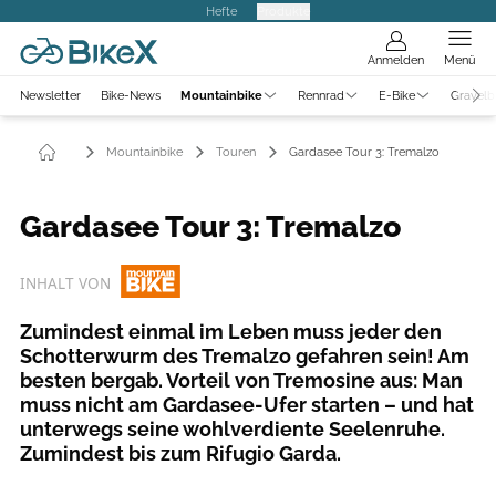
Hefte
Produkte
Anmelden
Menü
Newsletter
Bike-News
Mountainbike
Rennrad
E-Bike
Gravelb
Mountainbike
Touren
Gardasee Tour 3: Tremalzo
Gardasee Tour 3: Tremalzo
INHALT VON
Zumindest einmal im Leben muss jeder den
Schotterwurm des Tremalzo gefahren sein! Am
besten bergab. Vorteil von Tremosine aus: Man
muss nicht am Gardasee-Ufer starten – und hat
unterwegs seine wohlverdiente Seelenruhe.
Zumindest bis zum Rifugio Garda.