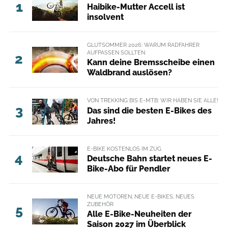
1
Haibike-Mutter Accell ist
insolvent
GLUTSOMMER 2026: WARUM RADFAHRER
AUFPASSEN SOLLTEN
2
Kann deine Bremsscheibe einen
Waldbrand auslösen?
VON TREKKING BIS E-MTB: WIR HABEN SIE ALLE!
3
Das sind die besten E-Bikes des
Jahres!
E-BIKE KOSTENLOS IM ZUG
4
Deutsche Bahn startet neues E-
Bike-Abo für Pendler
NEUE MOTOREN, NEUE E-BIKES, NEUES
ZUBEHÖR
5
Alle E-Bike-Neuheiten der
Saison 2027 im Überblick