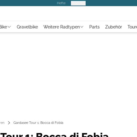
Hefte
Produkte
Bike
Gravelbike
Weitere Radtypen
Parts
Zubehör
Tour
ren
Gardasee Tour 1: Bocca di Fobia
Tour 1: Bocca di Fobia