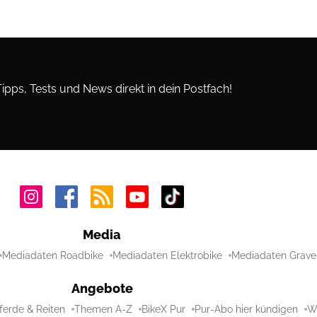
Tipps, Tests und News direkt in dein Postfach!
Media
Mediadaten Roadbike
Mediadaten Elektrobike
Mediadaten Grave
Angebote
ferde & Reiten
Themen A-Z
BikeX Pur
Pur-Abo hier kündigen
Wi