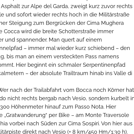
 Asphalt zur Alpe del Garda, zweigt kurz zuvor rechts
le und sofort wieder rechts hoch in die Militärstraße
hmer Steigung zum Bergrücken der Cima Mughera
e Cocca wird die breite Schotterstraße immer
ner und spannender. Man quert auf einem
nnelpfad – immer mal wieder kurz schiebend – den
, bis man an einem versteckten Pass namens
ommt. Hier beginnt ein schmaler Serpentinenpfad
kalmetern – der absolute Trailtraum hinab ins Valle di
Wer nach der Trailabfahrt vom Bocca noch Körner hat
ondo nicht rechts bergab nach Vesio, sondern kurbelt i
 300 Höhenmeter hinauf zum Passo Nota. Hier
re „Gratwanderung“ per Bike – am Monte Traversole
ia vorbei nach Süden zur Cima Sospiri. Von hier aus
litärpiste direkt nach Vesio (+ 8 km/450 Hm/1:30 h).