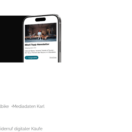
lbike
Mediadaten Karl
derruf digitaler Käufe