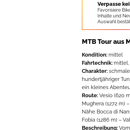
Verpasse ke
Favorisiere Bi
Inhalte und Ne
Auswahl bestät
MTB Tour aus 
Kondition:
mittel
Fahrtechnik:
mittel
Charakter:
schmale
hundertjähriger Tu
ein kleines Abente
Route:
Vesio (620 
Mughera (1272 m) –
Nähe Bocca di Nans
Fobia (1286 m) – Va
Beschreibung:
Vom 