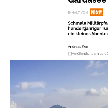
INHALT VON
Schmale Militärpf
hundertjähriger Tu
ein kleines Abente
Andreas Kern
Veröffentlicht am 20.0