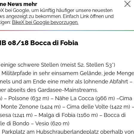
ine News mehr
keX bei Google, um künftig häufiger unsere neuesten
ws angezeigt zu bekommen. Einfach Link öffnen und
igen:
BikeX bei Google bevorzugen.
MB 08/18 Bocca di Fobia
, einige schwere Stellen (meist S2, Stellen S3*)
 Militärpfade in sehr einsamem Gelände, jede Meng
nnels und am Ende eine mehr als lohnende Abfahrt –
uer abseits des Gardasee-Mainstreams.
m) – Polsone (632 m) – Nähe La Cocca (966 m) –Cima
 Monte Zenone (1424 m) – Cima delle Volte (1422 m) 
esa (1241 m) – Malga di Fobia (1160 m) – Bocca di
lle di Bondo – Vesio (620 m)
Parkplatz am Hubschrauberlandeplatz oberhalb von