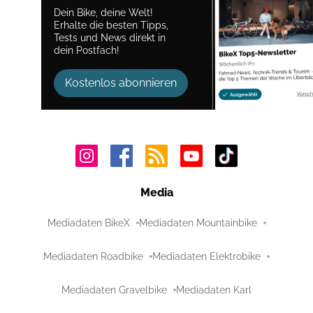
Dein Bike, deine Welt!
Erhalte die besten Tipps,
Tests und News direkt in
dein Postfach!
Kostenlos abonnieren
Media
Mediadaten BikeX
Mediadaten Mountainbike
Mediadaten Roadbike
Mediadaten Elektrobike
Mediadaten Gravelbike
Mediadaten Karl