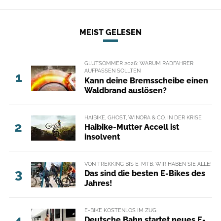
MEIST GELESEN
GLUTSOMMER 2026: WARUM RADFAHRER
AUFPASSEN SOLLTEN
1
Kann deine Bremsscheibe einen
Waldbrand auslösen?
HAIBIKE, GHOST, WINORA & CO. IN DER KRISE
2
Haibike-Mutter Accell ist
insolvent
VON TREKKING BIS E-MTB: WIR HABEN SIE ALLE!
3
Das sind die besten E-Bikes des
Jahres!
E-BIKE KOSTENLOS IM ZUG
4
Deutsche Bahn startet neues E-