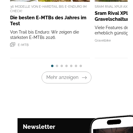
36 MODELLE VON E-HARDTAIL BIS E-ENDURO IM
SRAM RIVAL XPLR AXS I
CHECK!
Sram Rival XPLR 
Die besten E-MTBs des Jahres im
Gravelschaltung
Test
Viele Features der
Von Trail bis Enduro: Wir zeigen die
erheblich günstiger
stärksten E-MTBs 2026.
Gravelbike
E-MTB
Mehr anzeigen
Newsletter