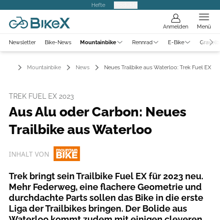
Hefte
Produkte
Anmelden
Menü
Newsletter
Bike-News
Mountainbike
Rennrad
E-Bike
Gravelb
Mountainbike
News
Neues Trailbike aus Waterloo: Trek Fuel EX
TREK FUEL EX 2023
Aus Alu oder Carbon: Neues
Trailbike aus Waterloo
INHALT VON
Trek bringt sein Trailbike Fuel EX für 2023 neu.
Mehr Federweg, eine flachere Geometrie und
durchdachte Parts sollen das Bike in die erste
Liga der Trailbikes bringen. Der Bolide aus
Waterloo kommt zudem mit einigen cleveren