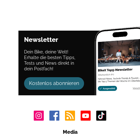
Newsletter
Dein Bike, deine Welt!
Erhalte die besten Tipps,
Tests und News direkt in
dein Postfach!
Kostenlos abonnieren
Media