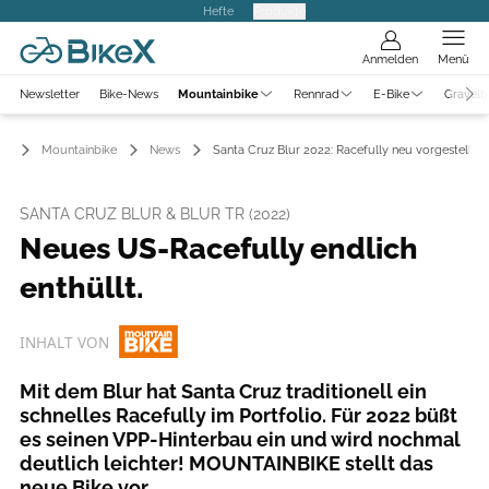
Hefte
Produkte
Anmelden
Menü
Newsletter
Bike-News
Mountainbike
Rennrad
E-Bike
Gravelb
Mountainbike
News
Santa Cruz Blur 2022: Racefully neu vorgestellt.
SANTA CRUZ BLUR & BLUR TR (2022)
Neues US-Racefully endlich
enthüllt.
INHALT VON
Mit dem Blur hat Santa Cruz traditionell ein
schnelles Racefully im Portfolio. Für 2022 büßt
es seinen VPP-Hinterbau ein und wird nochmal
deutlich leichter! MOUNTAINBIKE stellt das
neue Bike vor.